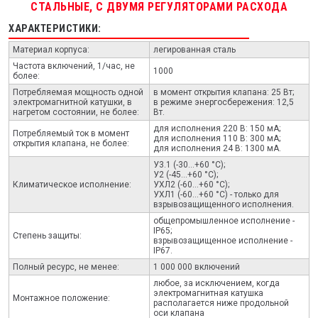
СТАЛЬНЫЕ, С ДВУМЯ РЕГУЛЯТОРАМИ РАСХОДА
ХАРАКТЕРИСТИКИ:
Материал корпуса:
легированная сталь
Частота включений, 1/час, не
1000
более:
Потребляемая мощность одной
в момент открытия клапана: 25 Вт;
электромагнитной катушки, в
в режиме энергосбережения: 12,5
нагретом состоянии, не более:
Вт.
для исполнения 220 В: 150 мА;
Потребляемый ток в момент
для исполнения 110 В: 300 мА;
открытия клапана, не более:
для исполнения 24 В: 1300 мА.
У3.1 (-30...+60 °С);
У2 (-45...+60 °С);
Климатическое исполнение:
УХЛ2 (-60...+60 °С);
УХЛ1 (-60...+60 °С) - только для
взрывозащищенного исполнения.
общепромышленное исполнение -
IP65;
Степень защиты:
взрывозащищенное исполнение -
IP67.
Полный ресурс, не менее:
1 000 000 включений
любое, за исключением, когда
электромагнитная катушка
Монтажное положение:
располагается ниже продольной
оси клапана