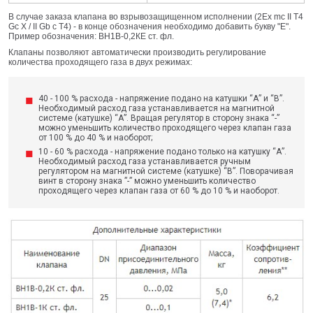
В случае заказа клапана во взрывозащищенном исполнении (2Ex mc II T4
Gc X / II Gb c T4) - в конце обозначения необходимо добавить букву "Е".
Пример обозначения: ВН1В-0,2КЕ ст. фл.
Клапаны позволяют автоматически производить регулирование
количества проходящего газа в двух режимах:
40 - 100 % расхода - напряжение подано на катушки “А” и “В”.
Необходимый расход газа устанавливается на магнитной
системе (катушке) “А”. Вращая регулятор в сторону знака “-”
можно уменьшить количество проходящего через клапан газа
от 100 % до 40 % и наоборот;
10 - 60 % расхода - напряжение подано только на катушку “А”.
Необходимый расход газа устанавливается ручным
регулятором на магнитной системе (катушке) “В”. Поворачивая
винт в сторону знака ”-” можно уменьшить количество
проходящего через клапан газа от 60 % до 10 % и наоборот.