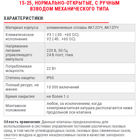
15-25, НОРМАЛЬНО-ОТКРЫТЫЕ, С РУЧНЫМ
ВЗВОДОМ МЕХАНИЧЕСКОГО ТИПА
ХАРАКТЕРИСТИКИ:
Материал корпуса:
алюминиевые сплавы АК12ОЧ, АК12ПЧ
Климатическое
У3.1 (-30...+60 ОС);
исполнение:
У2 (-45...+60 ОС).
Напряжение
питания
220 В, 50 Гц;
управляющего
24 В пост, тока.
импульса:
Потребляемая
22 Вт
мощность:
Степень защиты:
IP65
Полный ресурс, не
10 000 включений
менее:
Время закрытия:
не более 1 с
любое, за исключением, когда
Монтажное
электромагнитная катушка располагается ниже
положение:
продольной оси клапана.
Область применения:
Данные клапаны предназначены для
использования в системах управления потоками различных газовых
сред, в том числе углеводородных газов, газовых фаз сжиженных газов,
сжатого воздуха и других неагрессивных газов в качестве запорного