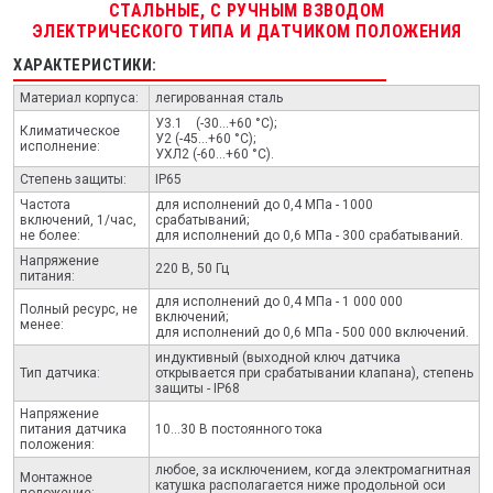
СТАЛЬНЫЕ, С РУЧНЫМ ВЗВОДОМ
ЭЛЕКТРИЧЕСКОГО ТИПА И ДАТЧИКОМ ПОЛОЖЕНИЯ
ХАРАКТЕРИСТИКИ:
Материал корпуса:
легированная сталь
У3.1 (-30...+60 °С);
Климатическое
У2 (-45...+60 °С);
исполнение:
УХЛ2 (-60...+60 °С).
Степень защиты:
IP65
Частота
для исполнений до 0,4 МПа - 1000
включений, 1/час,
срабатываний;
не более:
для исполнений до 0,6 МПа - 300 срабатываний.
Напряжение
220 В, 50 Гц
питания:
для исполнений до 0,4 МПа - 1 000 000
Полный ресурс, не
включений;
менее:
для исполнений до 0,6 МПа - 500 000 включений.
индуктивный (выходной ключ датчика
Тип датчика:
открывается при срабатывании клапана), степень
защиты - IP68
Напряжение
питания датчика
10...30 В постоянного тока
положения:
любое, за исключением, когда электромагнитная
Монтажное
катушка располагается ниже продольной оси
положение: