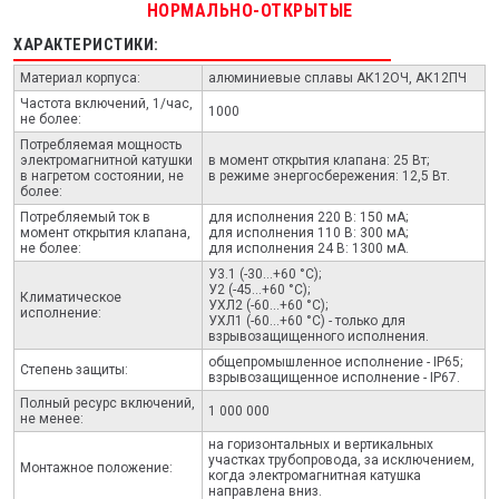
НОРМАЛЬНО-ОТКРЫТЫЕ
ХАРАКТЕРИСТИКИ:
Материал корпуса:
алюминиевые сплавы АК12ОЧ, АК12ПЧ
Частота включений, 1/час,
1000
не более:
Потребляемая мощность
электромагнитной катушки
в момент открытия клапана: 25 Вт;
в нагретом состоянии, не
в режиме энергосбережения: 12,5 Вт.
более:
Потребляемый ток в
для исполнения 220 В: 150 мА;
момент открытия клапана,
для исполнения 110 В: 300 мА;
не более:
для исполнения 24 В: 1300 мА.
У3.1 (-30...+60 °С);
У2 (-45...+60 °С);
Климатическое
УХЛ2 (-60...+60 °С);
исполнение:
УХЛ1 (-60...+60 °С) - только для
взрывозащищенного исполнения.
общепромышленное исполнение - IP65;
Степень защиты:
взрывозащищенное исполнение - IP67.
Полный ресурс включений,
1 000 000
не менее:
на горизонтальных и вертикальных
участках трубопровода, за исключением,
Монтажное положение:
когда электромагнитная катушка
направлена вниз.