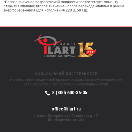
*Первое значение потребляемой мощности соответствует моменту
открытия клапана; второе значение - после перехода клапана в режим
энергосбережения (для исполнения 220 В, 50 Гц).
ОФИЦИАЛЬНЫЙ ДИСТРИБЬЮТОР
ключевых производителей профессионального оборудования для
строительства и эксплуатации инженерных сетей
8 (800) 600-36-05
office@ilart.ru
г. Санкт-Петербург, ул.Софийская д. 17,
БЦ «Формула». оф. 311