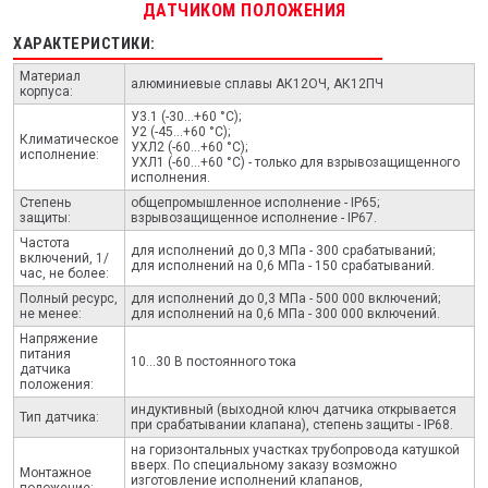
ДАТЧИКОМ ПОЛОЖЕНИЯ
ХАРАКТЕРИСТИКИ:
Материал
алюминиевые сплавы АК12ОЧ, АК12ПЧ
корпуса:
У3.1 (-30...+60 °С);
У2 (-45...+60 °С);
Климатическое
УХЛ2 (-60...+60 °С);
исполнение:
УХЛ1 (-60...+60 °С) - только для взрывозащищенного
исполнения.
Степень
общепромышленное исполнение - IP65;
защиты:
взрывозащищенное исполнение - IP67.
Частота
для исполнений до 0,3 МПа - 300 срабатываний;
включений, 1/
для исполнений на 0,6 МПа - 150 срабатываний.
час, не более:
Полный ресурс,
для исполнений до 0,3 МПа - 500 000 включений;
не менее:
для исполнений на 0,6 МПа - 300 000 включений.
Напряжение
питания
10...30 В постоянного тока
датчика
положения:
индуктивный (выходной ключ датчика открывается
Тип датчика:
при срабатывании клапана), степень защиты - IP68.
на горизонтальных участках трубопровода катушкой
вверх. По специальному заказу возможно
Монтажное
изготовление исполнений клапанов,
положение: