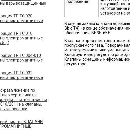
положение:
аны взрывозащищенные
катушкой ввер
изготовление 
установки на в
рация ТР ТС 020
ны электромагнитные
В случае заказа клапана во взрыв
Gb c T4) - в конце обозначения н
обозначения: ВН3Н-6КЕ.
рация ТР ТС 010
ны электромагнитные
В клапане предусмотрена возмож
 5 д)
пропускаемого газа. Поворачивая р
можно увеличить или уменьшить 
Конструктивно регулятор расхода
рация ТР ТС 004-010
Клапаны оснащены информационн
ны электромагнитные
регулятора.
рация ТР ТС 032
ны электромагнитные
о-разъяснение по
ствию сертификата
арации) соответствия по
 016/2011 на клапаны,
ры и заслонки
ный лист на КЛАПАНЫ
ТРОМАГНИТНЫЕ