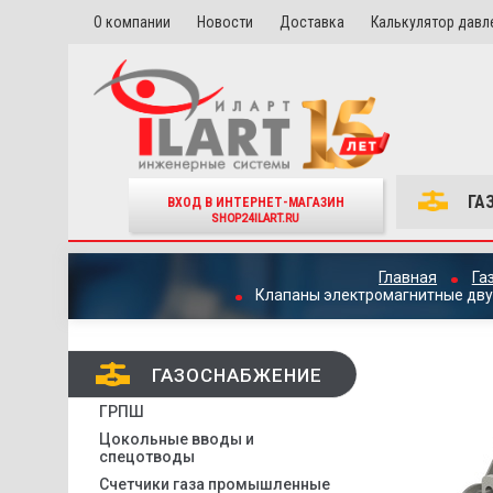
О компании
Новости
Доставка
Калькулятор давл
ГА
ВХОД В ИНТЕРНЕТ-МАГАЗИН
SHOP24ILART.RU
Главная
Га
Клапаны электромагнитные двух
ГАЗОСНАБЖЕНИЕ
ГРПШ
Цокольные вводы и
спецотводы
Счетчики газа промышленные