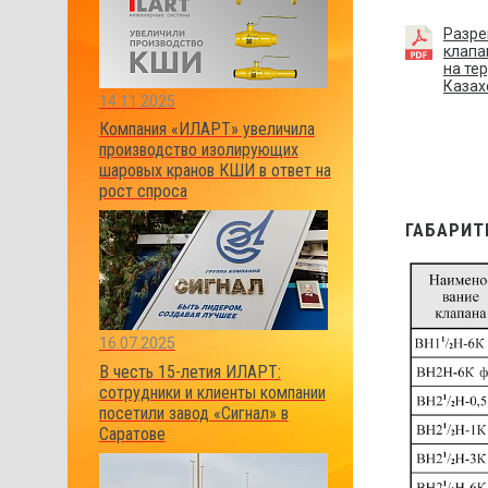
Разре
клапа
на те
Казах
14.11.2025
Компания «ИЛАРТ» увеличила
производство изолирующих
шаровых кранов КШИ в ответ на
рост спроса
ГАБАРИТ
16.07.2025
В честь 15-летия ИЛАРТ:
сотрудники и клиенты компании
посетили завод «Сигнал» в
Саратове