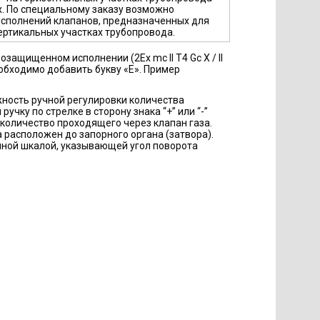
х. По специальному заказу возможно
исполнений клапанов, предназначенных для
ертикальных участках трубопровода.
озащищенном исполнении (2Еx mc II T4 Gc X / II
еобходимо добавить букву «E». Пример
ность ручной регулировки количества
учку по стрелке в сторону знака “+” или “-”
количество проходящего через клапан газа.
 расположен до запорного органа (затвора).
ой шкалой, указывающей угол поворота