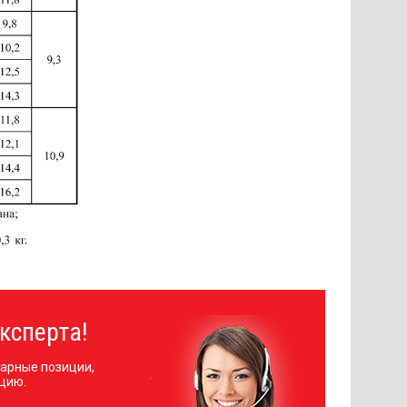
ксперта!
арные позиции,
цию.