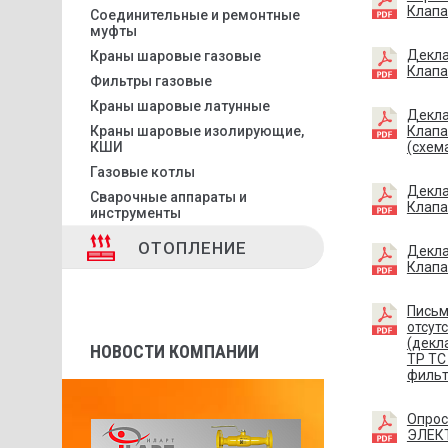
Клап
Соединительные и ремонтные
муфты
Декла
Краны шаровые газовые
Клапа
Фильтры газовые
Краны шаровые латунные
Декла
Краны шаровые изолирующие,
Клапа
КШИ
(схема
Газовые котлы
Декла
Сварочные аппараты и
Клапа
инструменты
ОТОПЛЕНИЕ
Декла
Клапа
Письм
отсут
(декл
НОВОСТИ КОМПАНИИ
ТР ТС
фильт
Опрос
ЭЛЕК