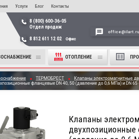
ения
Услуги
Блог
Контакты
8 (800) 600-36-05
Отдел продаж
office@ilart.r
8 812 611 12 02
Офис
ЗОСНАБЖЕНИЕ
ОТОПЛЕНИЕ
ПР
зоснабжение
ТЕРМОБРЕСТ
Клапаны электромагнитные д
позиционные фланцевые DN 40, 50 (давление до 0,6 МПа) и DN 65 -
Клапаны электро
двухпозиционные 