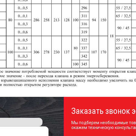
Заказать звонок э
Мы подберем необходимые тов
окажем техническую консульта