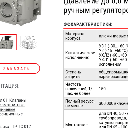
(давление до 0,6 М
ручным регулятор
ФФХАРАКТЕРИСТИКИ:
Материал
алюминиевые 
корпуса:
У3.1 (-30...+60 °
У2 (-45...+60 °С)
Климатическое
УХЛ2 (-60...+60 
исполнение:
УХЛ1 (-60...+6
исполнения.
ЗАКАЗАТЬ
Степень
общепромышлен
защиты:
взрывозащищен
Частота
НТАЦИЯ:
включений, 1/
150
час, не более:
л 01. Клапаны
Полный ресурс,
300 000 включ
ромагнитные
не менее:
иниевые
для DN 40, 50 
озиционные
трубопровода,
катушка напра
Монтажное
фикат TP TC 012
для DN 65 - 10