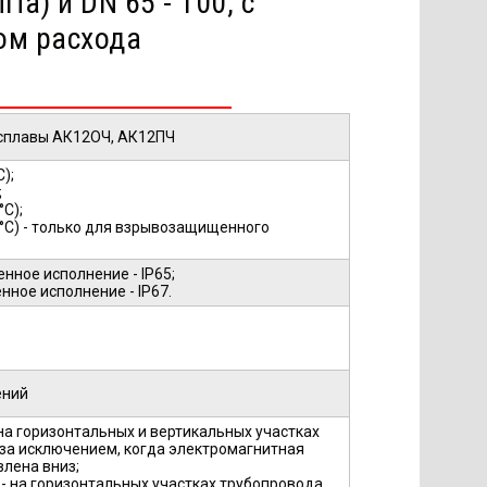
Па) и DN 65 - 100, с
ом расхода
сплавы АК12ОЧ, АК12ПЧ
С);
;
°С);
0 °С) - только для взрывозащищенного
ное исполнение - IP65;
ное исполнение - IP67.
ений
- на горизонтальных и вертикальных участках
 за исключением, когда электромагнитная
влена вниз;
0 - на горизонтальных участках трубопровода