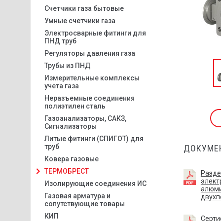
Счетчики газа бытовые
Умные счетчики газа
Электросварные фитинги для
ПНД труб
Регуляторы давления газа
Трубы из ПНД
Измерительные комплексы
учета газа
Неразъемные соединения
полиэтилен сталь
Газоанализаторы, САКЗ,
Сигнализаторы
Литые фитинги (СПИГОТ) для
труб
ДОКУМЕ
Ковера газовые
ТЕРМОБРЕСТ
Разде
элект
Изолирующие соединения ИС
алюм
Газовая арматура и
двухп
сопутствующие товары
КИП
Серти