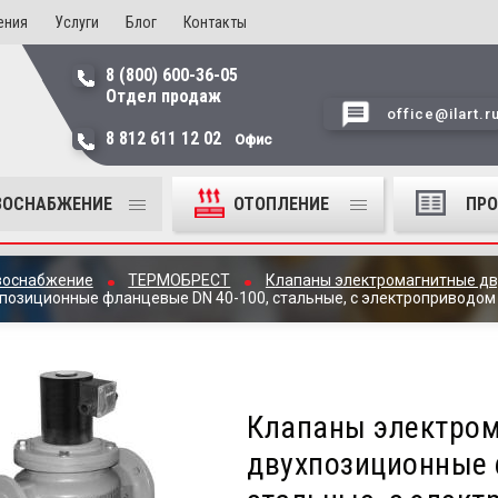
ения
Услуги
Блог
Контакты
8 (800) 600-36-05
Отдел продаж
office@ilart.r
8 812 611 12 02
Офис
ЗОСНАБЖЕНИЕ
ОТОПЛЕНИЕ
ПР
зоснабжение
ТЕРМОБРЕСТ
Клапаны электромагнитные д
озиционные фланцевые DN 40-100, стальные, с электроприводом 
Клапаны электро
двухпозиционные 