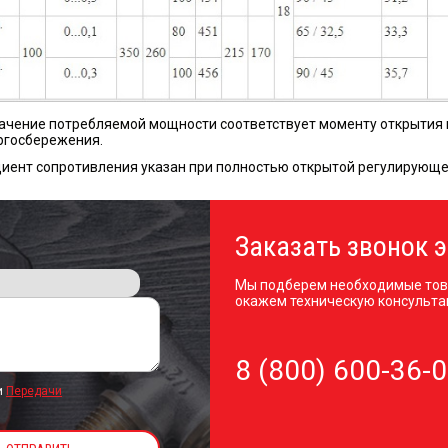
ачение потребляемой мощности соответствует моменту открытия к
ргосбережения.
ент сопротивления указан при полностью открытой регулирующе
Заказать звонок э
Мы подберем необходимые тов
окажем техническую консульта
8 (800) 600-36-
и
Передачи