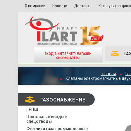
О компании
Новости
Доставка
Калькулятор давл
ГА
ВХОД В ИНТЕРНЕТ-МАГАЗИН
SHOP24ILART.RU
Главная
Га
Клапаны электромагнитные двухп
ГАЗОСНАБЖЕНИЕ
ГРПШ
Цокольные вводы и
спецотводы
Счетчики газа промышленные