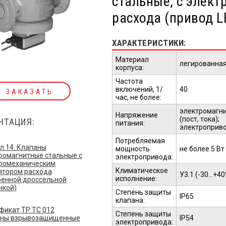
стальные, с элект
расхода (привод L
ХАРАКТЕРИСТИКИ:
Материал
легированная
корпуса:
Частота
включений, 1/
40
ЗАКАЗАТЬ
час, не более:
электромагнит
Напряжение
(пост, тока);
НТАЦИЯ:
питания:
электропривод
Потребляемая
л 14. Клапаны
мощность
не более 5 Вт
ромагнитные стальные с
электропривода:
ромеханическим
Климатическое
ятором расхода
У3.1 (-30...+40
исполнение:
оенной дроссельной
нкой)
Степень защиты
IP65
клапана:
фикат TP TC 012
Степень защиты
IP54
аны взрывозащищенные
электропривода: