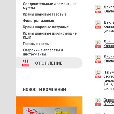
Соединительные и ремонтные
Декла
муфты
Клапа
Краны шаровые газовые
Фильтры газовые
Декла
Клапа
Краны шаровые латунные
(схема
Краны шаровые изолирующие,
КШИ
Декла
Газовые котлы
Клапа
Сварочные аппараты и
инструменты
Декла
Клапа
ОТОПЛЕНИЕ
Письм
отсут
(декл
ТР ТС
фильт
НОВОСТИ КОМПАНИИ
Опрос
ЭЛЕК