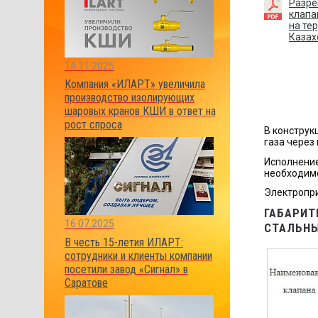
Разре
клапа
на те
Казах
14.11.2025
Компания «ИЛАРТ» увеличила
производство изолирующих
шаровых кранов КШИ в ответ на
рост спроса
В конструк
газа через
Исполнение
необходимо
Электропри
ГАБАРИТ
16.07.2025
СТАЛЬНЫ
В честь 15-летия ИЛАРТ:
сотрудники и клиенты компании
посетили завод «Сигнал» в
Саратове