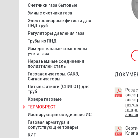
Счетчики газа бытовые
Умные счетчики газа
Электросварные фитинги для
ПНД труб
Регуляторы давления газа
Трубы из ПНД
Измерительные комплексы
учета газа
Неразъемные соединения
полиэтилен сталь
ДОКУМЕ
Газоанализаторы, САКЗ,
Сигнализаторы
Литые фитинги (СПИГОТ) для
Разде
труб
элект
Ковера газовые
элект
регул
ТЕРМОБРЕСТ
(встр
Изолирующие соединения ИС
засло
Газовая арматура и
сопутствующие товары
Серти
Клап
КИП