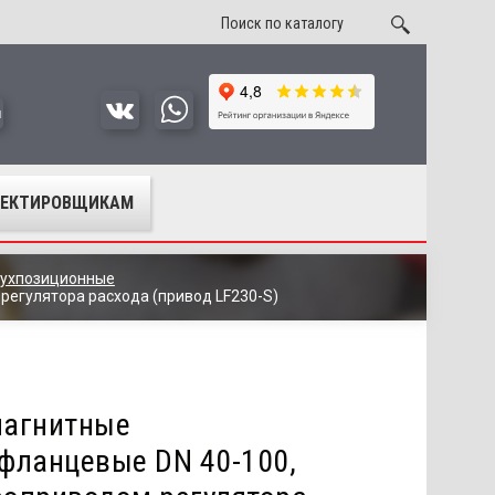
u
ОЕКТИРОВЩИКАМ
вухпозиционные
регулятора расхода (привод LF230-S)
магнитные
фланцевые DN 40-100,