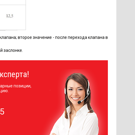
лапана; второе значение - после перехода клапана в
й заслонке.
ксперта!
арные позиции,
цию.
05