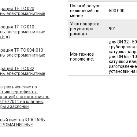
Полный ресурс
рация ТР ТС 020
включений, не
500 000
ны электромагнитные
менее:
Угол поворота
рация ТР ТС 010
регулятора
90°
ны электромагнитные
расхода:
 5 д)
для DN 32 - 5
трубопровода
рация ТР ТС 004-010
катушка напр
Монтажное
ны электромагнитные
для DN 65 - 1
положение:
катушкой вве
изготовление
рация ТР ТС 032
установки на
ны электромагнитные
о-разъяснение по
ствию сертификата
арации) соответствия по
 016/2011 на клапаны,
ры и заслонки
ный лист на КЛАПАНЫ
ТРОМАГНИТНЫЕ