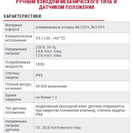
РУЧНЫМ ВЗВОДОМ МЕХАНИЧЕСКОГО ТИПА И
ДАТЧИКОМ ПОЛОЖЕНИЯ
ХАРАКТЕРИСТИКИ:
Материал
алюминиевые сплавы АК12ОЧ, АК12ПЧ
корпуса:
Климатическое
У3.1 (-30...+60 °С)
исполнение:
220 В, 50 Гц;
Напряжение
24 В пост, тока;
питания:
12 В пост. тока.
Потребляемая
18 Вт
мощность:
Степень
IP65
защиты:
Полный ресурс,
50 000 включений
не менее:
Время
не более 1 с
закрытия:
индуктивный (выходной ключ датчика открывается
Тип датчика
при закрытом положении клапана), степень защиты -
положения:
IP68
Напряжение
питания
10...30 В постоянного тока
датчика