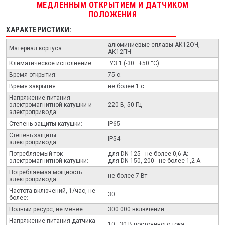
МЕДЛЕННЫМ ОТКРЫТИЕМ И ДАТЧИКОМ
ПОЛОЖЕНИЯ
ХАРАКТЕРИСТИКИ:
алюминиевые сплавы АК12ОЧ,
Материал корпуса:
АК12ПЧ
Климатическое исполнение:
У3.1 (-30...+50 °С)
Время открытия:
75 с.
Время закрытия:
не более 1 с.
Напряжение питания
электромагнитной катушки и
220 В, 50 Гц
электропривода:
Степень защиты катушки:
IP65
Степень защиты
IP54
электропривода:
Потребляемый ток
для DN 125 - не более 0,6 А;
электромагнитной катушки:
для DN 150, 200 - не более 1,2 А.
Потребляемая мощность
не более 7 Вт
электропривода:
Частота включений, 1/час, не
30
более:
Полный ресурс, не менее:
300 000 включений
Напряжение питания датчика
10...30 В постоянного тока