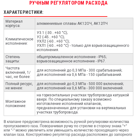
РУЧНЫМ РЕГУЛЯТОРОМ РАСХОДА
ХАРАКТЕРИСТИКИ:
Материал
алюминиевые сплавы АК12ОЧ, АК12ПЧ
корпуса:
У3.1 (-30...+60 °С);
У2 (-45...+60 °С);
Климатическое
УХЛ2 (-60...+60 °С);
исполнение:
УХЛ1 (-60...+60 °С) - только для взрывозащищенного
исполнения.
Степень
общепромышленное исполнение - IP65;
защиты:
взрывозащищенное исполнение - IP67.
Частота
для исполнений до 0,3 МПа - 300 срабатываний;
включений, 1/
для исполнений на 0,6 МПа - 150 срабатываний.
час, не более:
Полный ресурс,
для исполнений до 0,3 МПа - 500 000 включений;
не менее:
для исполнений на 0,6 МПа - 300 000 включений.
на горизонтальных участках трубопровода катушкой
вверх. По специальному заказу возможно
Монтажное
изготовление исполнений клапанов,
положение:
предназначенных для установки на вертикальных
участках трубопровода.
В клапане предусмотрена возможность ручной регулировки количества
пропускаемого газа. Поворачивая ручку по стрелке в сторону знака "+"
или "-" можно увеличить или уменьшить количество проходящего через
клапан газа. Конструктивно регулятор расхода расположен до запорного