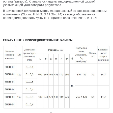
органа (затвора). Клапаны оснащены информационной шкалой,
указывающей угол поворота регулятора.
В случае необходимости купить клапан газовый во взрывозащищенном
исполнении (2Ex mc II T4 Gc X / II Gb c T4) - в конце обозначения
необходимо добавить букву «E». Пример обозначения: ВН6Н-3КЕ.
ГАБАРИТНЫЕ И ПРИСОЕДИНИТЕЛЬНЫЕ РАЗМЕРЫ