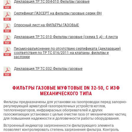
Декларация ТР ТС 004-010 Фильтры газовые
Сертификат ГАЗСЕРТ на фильтры газовые серии ФН
Опросный лист на ФИЛЬТРЫ ГАЗОВЫЕ
Декларация ТР ТС 010 Фильтры газовые (схема 5 д) - 4 листа
Письмо-разъяснение по отсутствию сертификата (декларации)
соответствия по ТР ТС 016/2011 на клапаны, фильтры и
заслонки
Декларация ТР ТС 032 Фильтры газовые
ФИЛЬТРЫ ГАЗОВЫЕ МУФТОВЫЕ DN 32-50, С ИЗФ
МЕХАНИЧЕСКОГО ТИПА
Фильтры предназначены для установки на газопроводах перед запорно-
регулирующей арматурой газогорелочных устройств котлов,
теплогенераторов, инфракрасных обогревателей и других
газосжигающих установках с целью очистки газа от механических частиц
для повышения надежности и долговечности работы оборудования.
Встроенный индикатор загрязненности фильтрующего элемента
позволяет контролировать степень загрязнения фильтра. Контроль