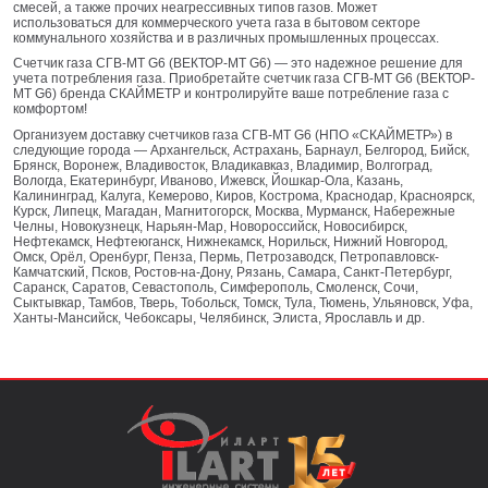
смесей, а также прочих неагрессивных типов газов. Может
использоваться для коммерческого учета газа в бытовом секторе
коммунального хозяйства и в различных промышленных процессах.
Счетчик газа СГВ-МТ G6 (ВЕКТОР-МТ G6) — это надежное решение для
учета потребления газа. Приобретайте счетчик газа СГВ-МТ G6 (ВЕКТОР-
МТ G6) бренда СКАЙМЕТР и контролируйте ваше потребление газа с
комфортом!
Организуем доставку счетчиков газа СГВ-МТ G6 (НПО «СКАЙМЕТР») в
следующие города — Архангельск, Астрахань, Барнаул, Белгород, Бийск,
Брянск, Воронеж, Владивосток, Владикавказ, Владимир, Волгоград,
Вологда, Екатеринбург, Иваново, Ижевск, Йошкар-Ола, Казань,
Калининград, Калуга, Кемерово, Киров, Кострома, Краснодар, Красноярск,
Курск, Липецк, Магадан, Магнитогорск, Москва, Мурманск, Набережные
Челны, Новокузнецк, Нарьян-Мар, Новороссийск, Новосибирск,
Нефтекамск, Нефтеюганск, Нижнекамск, Норильск, Нижний Новгород,
Омск, Орёл, Оренбург, Пенза, Пермь, Петрозаводск, Петропавловск-
Камчатский, Псков, Ростов-на-Дону, Рязань, Самара, Санкт-Петербург,
Саранск, Саратов, Севастополь, Симферополь, Смоленск, Сочи,
Сыктывкар, Тамбов, Тверь, Тобольск, Томск, Тула, Тюмень, Ульяновск, Уфа,
Ханты-Мансийск, Чебоксары, Челябинск, Элиста, Ярославль и др.