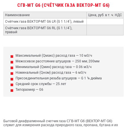
СГВ-МТ G6 (СЧЁТЧИК ГАЗА ВЕКТОР-МТ G6)
Наименование
Цена, руб. в т. ч. НДС
Счётчик газа ВЕКТОР-МТ G6 LR (G 1 1/4`), левый
Счётчик газа ВЕКТОР-МТ G6 RL (G 1 1/4`),
правый
Максимальный (Qмакс) расход газа — 10 м3/ч
Межосевое расстояние штуцеров — 250 мм; 200мм
Минимальный (Qмин) расход газа — 0.06 м3/ч
Номинальный (Qном) расход газа — 6 м3/ч
Присоединительная резьба штуцеров — G 1 ¼ дюйма
Средний срок службы — 25 лет
Типоразмер — G6
Бытовой диафрагменный счетчик газа СГВ-МТ G6 (ВЕКТОР-МТ G6)
служит для измерения расхода природного газа, пропана, бутана и их