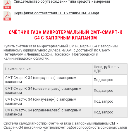
Свидетельство об утверждении типа средств измерений
Сертификат соответствия ТС. Счетчики СМТ-Смарт
СЧЁТЧИК ГАЗА МИКРОТЕРМАЛЬНЫЙ СМТ-СМАРТ-К
G4 С ЗАПОРНЫМ КЛАПАНОМ
Купить счётчик газа микротермальный СМТ-Смарт-К G4 с запорным
клапаном у официального дилера ИЛАРТ с доставкой по Санкт-
Петербургу и Ленинградской, Псковской, Новгородской и
Калининградской областях.
Цена, руб. в т. ч.
Наименование
НДС
СМТ-Смарт-К G4 (сверху-вниз) с запорным
Под запрос
клапаном
СМТ-Смарт-К G4 (слева-направо) с запорным
Под запрос
клапаном
СМТ-Смарт-К G4 (снизу-вверх) с запорным
Под запрос
клапаном
СМТ-Смарт-К G4 (справа-налево) с запорным
Под запрос
клапаном
Система самодиагностики счётчика газа с запорным клапаном СМТ-
Смарт-К G4 постоянно контролирует работоспособность основных узлов