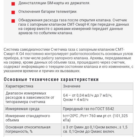
Деинсталляции SIM-карты из держателя.
Отключения батареи телеметрии.
Обнаружения расхода газа после открытия клапана. Счетчик
газа с запорным клапаном СМТ-Смарт-К при передаче данных
на сервер вместе с архивами измерений передает данные
архивов по событиям клапана.
Система самодиагностики Счетчика газа с запорным клапаном СМТ-
Смарт-К G4 постоянно контролирует работоспособность основных узлов
прибора, в том числе работу запорного клапана. Архивы, передаваемые
на сервер, кроме данных об объеме газа, прошедшего через счетчик,
содержат информацию о текущем состоянии клапана и его изменениях, с
указанием времени и причин их вызвавших.
Основные технические характеристики
Характеристика
Значение
Диапазон измеряемых
G4 – от 0,04 м3/ч до 7 м3/ч,
расходов в зависимости от
Qном = 4 м3/ч
типоразмера счетчика
Измеряемая среда
Природный газ по ГОСТ 5542
Измерение стандартного
tст=20⁰С ; Pст= 760 мм.рт.ст. (101,325
объема
кПа)
Основная относительная
± 3 от Qмин до 0,1Qном включ.; ± 1,5
погрешность, %
св. 0,1Qном до Qмакс включ.