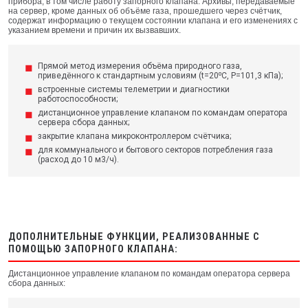
прибора, в том числе работу запорного клапана. Архивы, передаваемые
на сервер, кроме данных об объёме газа, прошедшего через счётчик,
содержат информацию о текущем состоянии клапана и его изменениях с
указанием времени и причин их вызвавших.
Прямой метод измерения объёма природного газа,
приведённого к стандартным условиям (t=20⁰С, P=101,3 кПа);
встроенные системы телеметрии и диагностики
работоспособности;
дистанционное управление клапаном по командам оператора
сервера сбора данных;
закрытие клапана микроконтроллером счётчика;
для коммунального и бытового секторов потребления газа
(расход до 10 м3/ч).
ДОПОЛНИТЕЛЬНЫЕ ФУНКЦИИ, РЕАЛИЗОВАННЫЕ С
ПОМОЩЬЮ ЗАПОРНОГО КЛАПАНА:
Дистанционное управление клапаном по командам оператора сервера
сбора данных: