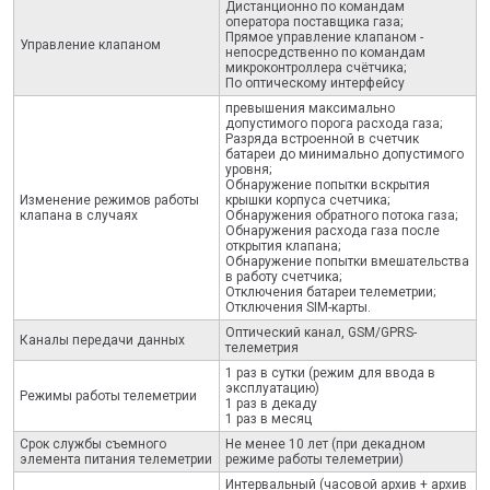
Дистанционно по командам
оператора поставщика газа;
Прямое управление клапаном -
Управление клапаном
непосредственно по командам
микроконтроллера счётчика;
По оптическому интерфейсу
превышения максимально
допустимого порога расхода газа;
Разряда встроенной в счетчик
батареи до минимально допустимого
уровня;
Обнаружение попытки вскрытия
Изменение режимов работы
крышки корпуса счетчика;
клапана в случаях
Обнаружения обратного потока газа;
Обнаружения расхода газа после
открытия клапана;
Обнаружение попытки вмешательства
в работу счетчика;
Отключения батареи телеметрии;
Отключения SIM-карты.
Оптический канал, GSM/GPRS-
Каналы передачи данных
телеметрия
1 раз в сутки (режим для ввода в
эксплуатацию)
Режимы работы телеметрии
1 раз в декаду
1 раз в месяц
Срок службы съемного
Не менее 10 лет (при декадном
элемента питания телеметрии
режиме работы телеметрии)
Интервальный (часовой архив + архив