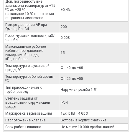
Доп. погрешность вне
диапазона температур от +15
⁰С до +25 ⁰С
±0,4%
на каждые 10 ⁰С отклонения
от границы диапазона
Потеря давления ΔP при
200
Qмакс, Па: G4
Порог чувствительности, м3/
0,008
час: G4
Максимальное рабочее
избыточное давление
15
измеряемой среды,
кПа, не более
Температура окружающей
От -40 до +60
среды, ⁰С
Температура рабочей среды,
От -25 до +55
⁰С
Тип присоединения к
Наружная резьба 1 ¼″
трубопроводу
Степень защиты от
воздействия окружающей
IP54
среды
Маркировка взрывозащиты
1Ex ib IIB T4 Gb X
Расположение клапана
Встроен в корпус счетчика
Срок работы клапана
Не менее 10 000 срабатываний