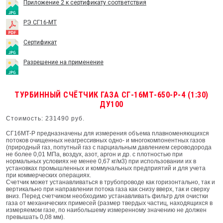
Приложение 2 к сертификату соответствия
РЭ СГ16-МТ
Сертификат
Разрешение на применение
ТУРБИННЫЙ СЧЁТЧИК ГАЗА СГ-16МТ-650-Р-4 (1:30)
ДУ100
Стоимость: 231490 руб.
СГ16МТ-Р предназначены для измерения объема плавноменяющихся
потоков очищенных неагрессивных одно- и многокомпонентных газов
(природный газ, попутный газ с парциальным давлением сероводорода
не более 0,01 МПа, воздух, азот, аргон и др. с плотностью при
нормальных условиях не менее 0,67 кг/м3) при использовании их в
установках промышленных и коммунальных предприятий и для учета
при коммерческих операциях.
Счетчик может устанавливаться в трубопроводе как горизонтально, так и
вертикально при направлении потока газа как снизу вверх, так и сверху
вниз. Перед счетчиком необходимо устанавливать фильтр для очистки
газа от механических примесей (размер твердых частиц, находящихся в
измеряемом газе, по наибольшему измеренному значению не должен
превышать 0,08 мм).