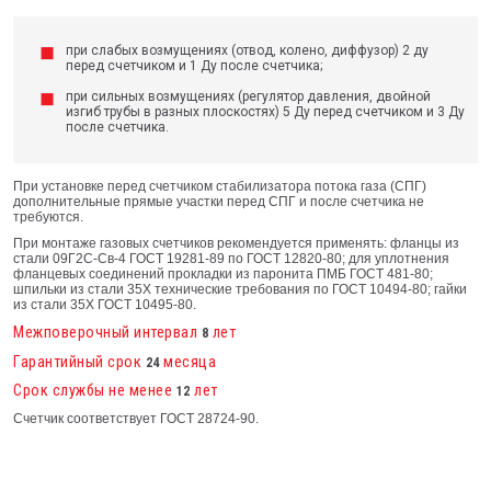
при слабых возмущениях (отвод, колено, диффузор) 2 ду
перед счетчиком и 1 Ду после счетчика;
при сильных возмущениях (регулятор давления, двойной
изгиб трубы в разных плоскостях) 5 Ду перед счетчиком и 3 Ду
после счетчика.
При установке перед счетчиком стабилизатора потока газа (СПГ)
дополнительные прямые участки перед СПГ и после счетчика не
требуются.
При монтаже газовых счетчиков рекомендуется применять: фланцы из
стали 09Г2С-Св-4 ГОСТ 19281-89 по ГОСТ 12820-80; для уплотнения
фланцевых соединений прокладки из паронита ПМБ ГОСТ 481-80;
шпильки из стали 35Х технические требования по ГОСТ 10494-80; гайки
из стали 35Х ГОСТ 10495-80.
Межповерочный интервал
лет
8
Гарантийный срок
месяца
24
Срок службы не менее
лет
12
Счетчик соответствует ГОСТ 28724-90.