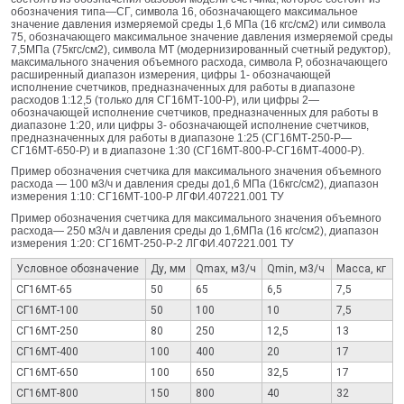
обозначения типа—СГ, символа 16, обозначающего максимальное
значение давления измеряемой среды 1,6 МПа (16 кгс/см2) или символа
75, обозначающего максимальное значение давления измеряемой среды
7,5МПа (75кгс/см2), символа МТ (модернизированный счетный редуктор),
максимального значения объемного расхода, символа Р, обозначающего
расширенный диапазон измерения, цифры 1- обозначающей
исполнение счетчиков, предназначенных для работы в диапазоне
расходов 1:12,5 (только для СГ16МТ-100-Р), или цифры 2—
обозначающей исполнение счетчиков, предназначенных для работы в
диапазоне 1:20, или цифры 3- обозначающей исполнение счетчиков,
предназначенных для работы в диапазоне 1:25 (СГ16МТ‑250‑Р—
СГ16МТ-650-Р) и в диапазоне 1:30 (СГ16МТ-800-Р‑СГ16МТ-4000-Р).
Пример обозначения счетчика для максимального значения объемного
расхода — 100 м3/ч и давления среды до1,6 МПа (16кгс/см2), диапазон
измерения 1:10: СГ16МТ-100-Р ЛГФИ.407221.001 ТУ
Пример обозначения счетчика для максимального значения объемного
расхода— 250 м3/ч и давления среды до 1,6МПа (16 кгс/см2), диапазон
измерения 1:20: СГ16МТ-250-Р-2 ЛГФИ.407221.001 ТУ
Условное обозначение
Ду, мм
Qmax, м3/ч
Qmin, м3/ч
Масса, кг
СГ16МТ-65
50
65
6,5
7,5
СГ16МТ-100
50
100
10
7,5
СГ16МТ-250
80
250
12,5
13
СГ16МТ-400
100
400
20
17
СГ16МТ-650
100
650
32,5
17
СГ16МТ-800
150
800
40
32