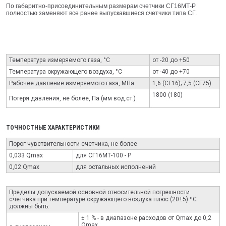
По габаритно-присоединительным размерам счетчики СГ16МТ-Р
полностью заменяют все ранее выпускавшиеся счетчики типа СГ.
Температура измеряемого газа, °С
от -20 до +50
Температура окружающего воздуха, °С
от -40 до +70
Рабочее давление измеряемого газа, МПа
1,6 (СГ16); 7,5 (СГ75)
1800 (180)
Потеря давления, не более, Па (мм вод.ст.)
ТОЧНОСТНЫЕ ХАРАКТЕРИСТИКИ
Порог чувствительности счетчика, не более
0,033 Qmax
для СГ16МТ-100 - Р
0,02 Qmax
для остальных исполнений
Пределы допускаемой основной относительной погрешности
счетчика при температуре окружающего воздуха плюс (20±5) ºС
должны быть:
± 1 % - в диапазоне раcходов от Qmax до 0,2
Qmax