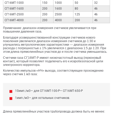
СГ16МТ-1000
150
1000
50
32
СГ16МТ-1600
200
1600
80
46
СГ16МТ-2500
200
2500
125
46
СГ16МТ-4000
200
4000
200
46
Примечание: диапазон измерения счетчиков увеличивается при
повышении давления газа.
Благодаря усовершенствованной конструкции счетчиков нового
поколения увеличился диапазон измерения счетчиков до 1:30 и
улучшились метрологические характеристики — диапазон измерения
расхода с погрешностью ± 1% увеличился с диапазона 1:5 до 1:20. При
этом длина прямолинейных участков до и после счетчика уменьшилась.
Счетчики газа СГ16МТ-Р имеют низкочастотный выход (герконовый
контакт), который позволяет подключать его к искробезопасной цепи
электронного корректора.
Количество импульсов «НЧ» выхода, соответствующее прохождению
через счетчик 1 м3 газа:
10имп./м3— для СГ16МТ-100-Р— СГ16МТ-650-Р
1имп./м3— для остальных счетчиков.
Длина прямолинейных участков трубопровода должна быть не менее: