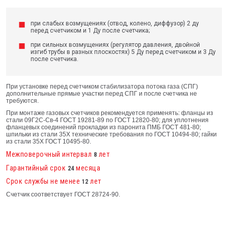
при слабых возмущениях (отвод, колено, диффузор) 2 ду
перед счетчиком и 1 Ду после счетчика;
при сильных возмущениях (регулятор давления, двойной
изгиб трубы в разных плоскостях) 5 Ду перед счетчиком и 3 Ду
после счетчика.
При установке перед счетчиком стабилизатора потока газа (СПГ)
дополнительные прямые участки перед СПГ и после счетчика не
требуются.
При монтаже газовых счетчиков рекомендуется применять: фланцы из
стали 09Г2С-Св-4 ГОСТ 19281-89 по ГОСТ 12820-80; для уплотнения
фланцевых соединений прокладки из паронита ПМБ ГОСТ 481-80;
шпильки из стали 35Х технические требования по ГОСТ 10494-80; гайки
из стали 35Х ГОСТ 10495-80.
Межповерочный интервал
лет
8
Гарантийный срок
месяца
24
Срок службы не менее
лет
12
Счетчик соответствует ГОСТ 28724-90.