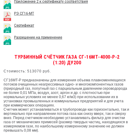
Приложение 2 к сертификату соответствия
РЭ СГ16-МТ
Сертификат
Разрешение на применение
ТУРБИННЫЙ СЧЁТЧИК ГАЗА СГ-16МТ-4000-Р-2
(1:20) ДУ200
Стоимость: 513070 руб.
СГ16МТ-Р предназначены для измерения объема плавноменяющихся
потоков очищенных неагрессивных одно- и многокомпонентных газов
(природный газ, попутный газ с парциальным давлением сероводорода
не более 0,01 МПа, воздух, азот, аргон и др. с плотностью при
нормальных условиях не менее 0,67 кг/м3) при использовании их в
установках промышленных и коммунальных предприятий и для учета
при коммерческих операциях.
Счетчик может устанавливаться в трубопроводе как горизонтально, так и
вертикально при направлении потока газа как снизу вверх, так и сверху
вниз. Перед счетчиком необходимо устанавливать фильтр для очистки
газа от механических примесей (размер твердых частиц, находящихся в
измеряемом газе, по наибольшему измеренному значению не должен
превышать 0,08 мм).