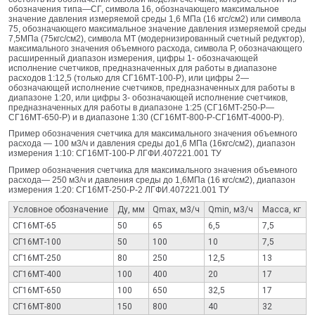
обозначения типа—СГ, символа 16, обозначающего максимальное
значение давления измеряемой среды 1,6 МПа (16 кгс/см2) или символа
75, обозначающего максимальное значение давления измеряемой среды
7,5МПа (75кгс/см2), символа МТ (модернизированный счетный редуктор),
максимального значения объемного расхода, символа Р, обозначающего
расширенный диапазон измерения, цифры 1- обозначающей
исполнение счетчиков, предназначенных для работы в диапазоне
расходов 1:12,5 (только для СГ16МТ-100-Р), или цифры 2—
обозначающей исполнение счетчиков, предназначенных для работы в
диапазоне 1:20, или цифры 3- обозначающей исполнение счетчиков,
предназначенных для работы в диапазоне 1:25 (СГ16МТ‑250‑Р—
СГ16МТ-650-Р) и в диапазоне 1:30 (СГ16МТ-800-Р‑СГ16МТ-4000-Р).
Пример обозначения счетчика для максимального значения объемного
расхода — 100 м3/ч и давления среды до1,6 МПа (16кгс/см2), диапазон
измерения 1:10: СГ16МТ-100-Р ЛГФИ.407221.001 ТУ
Пример обозначения счетчика для максимального значения объемного
расхода— 250 м3/ч и давления среды до 1,6МПа (16 кгс/см2), диапазон
измерения 1:20: СГ16МТ-250-Р-2 ЛГФИ.407221.001 ТУ
Условное обозначение
Ду, мм
Qmax, м3/ч
Qmin, м3/ч
Масса, кг
СГ16МТ-65
50
65
6,5
7,5
СГ16МТ-100
50
100
10
7,5
СГ16МТ-250
80
250
12,5
13
СГ16МТ-400
100
400
20
17
СГ16МТ-650
100
650
32,5
17
СГ16МТ-800
150
800
40
32