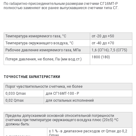
По габаритно-присоединительным размерам счетчики СГ16МТ-Р
полностью заменяют все ранее выпускавшиеся счетчики типа СГ.
Температура измеряемого газа, °С
от -20 до +50
Температура окружающего воздуха, °С
от -40 до +70
Рабочее давление измеряемого газа, МПа
1,6 (СГ16); 7,5 (СГ75)
1800 (180)
Потеря давления, не более, Па (мм вод.ст.)
ТОЧНОСТНЫЕ ХАРАКТЕРИСТИКИ
Порог чувствительности счетчика, не более
0,033 Qmax
для СГ16МТ-100 - Р
0,02 Qmax
для остальных исполнений
Пределы допускаемой основной относительной погрешности
счетчика при температуре окружающего воздуха плюс (20±5) ºС
должны быть:
± 1 % - в диапазоне раcходов от Qmax до 0,2
Qmax