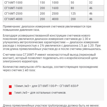
СГ16МТ-1000
150
1000
50
32
СГ16МТ-1600
200
1600
80
46
СГ16МТ-2500
200
2500
125
46
СГ16МТ-4000
200
4000
200
46
Примечание: диапазон измерения счетчиков увеличивается при
повышении давления газа.
Благодаря усовершенствованной конструкции счетчиков нового
поколения увеличился диапазон измерения счетчиков до 1:30 и
улучшились метрологические характеристики — диапазон измерения
расхода с погрешностью ± 1% увеличился с диапазона 1:5 до 1:20. При
этом длина прямолинейных участков до и после счетчика уменьшилась.
Счетчики газа СГ16МТ-Р имеют низкочастотный выход (герконовый
контакт), который позволяет подключать его к искробезопасной цепи
электронного корректора.
Количество импульсов «НЧ» выхода, соответствующее прохождению
через счетчик 1 м3 газа:
10имп./м3— для СГ16МТ-100-Р— СГ16МТ-650-Р
1имп./м3— для остальных счетчиков.
Длина прямолинейных участков трубопровода должна быть не менее: