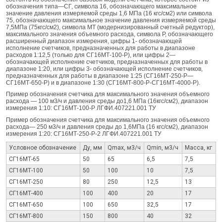
обозначения типа—СГ, символа 16, обозначающего максимальное
значение давления измеряемой среды 1,6 МПа (16 кгс/см2) или символа
75, обозначающего максимальное значение давления измеряемой среды
7,5МПа (75кгс/см2), символа МТ (модернизированный счетный редуктор),
максимального значения объемного расхода, символа Р, обозначающего
расширенный диапазон измерения, цифры 1- обозначающей
исполнение счетчиков, предназначенных для работы в диапазоне
расходов 1:12,5 (только для СГ16МТ-100-Р), или цифры 2—
обозначающей исполнение счетчиков, предназначенных для работы в
диапазоне 1:20, или цифры 3- обозначающей исполнение счетчиков,
предназначенных для работы в диапазоне 1:25 (СГ16МТ‑250‑Р—
СГ16МТ-650-Р) и в диапазоне 1:30 (СГ16МТ-800-Р‑СГ16МТ-4000-Р).
Пример обозначения счетчика для максимального значения объемного
расхода — 100 м3/ч и давления среды до1,6 МПа (16кгс/см2), диапазон
измерения 1:10: СГ16МТ-100-Р ЛГФИ.407221.001 ТУ
Пример обозначения счетчика для максимального значения объемного
расхода— 250 м3/ч и давления среды до 1,6МПа (16 кгс/см2), диапазон
измерения 1:20: СГ16МТ-250-Р-2 ЛГФИ.407221.001 ТУ
Условное обозначение
Ду, мм
Qmax, м3/ч
Qmin, м3/ч
Масса, кг
СГ16МТ-65
50
65
6,5
7,5
СГ16МТ-100
50
100
10
7,5
СГ16МТ-250
80
250
12,5
13
СГ16МТ-400
100
400
20
17
СГ16МТ-650
100
650
32,5
17
СГ16МТ-800
150
800
40
32