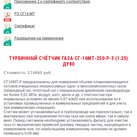
Приложение 2 к сертификату соответствия
РЭ СГ16-МТ
Сертификат
Разрешение на применение
ТУРБИННЫЙ СЧЁТЧИК ГАЗА СГ-16МТ-250-Р-3 (1:25)
ДУ80
Стоимость: 174860 руб.
СГ16МТ-Р предназначены для измерения объема плавноменяющихся
потоков очищенных неагрессивных одно- и многокомпонентных газов
(природный газ, попутный газ с парциальным давлением сероводорода
не более 0,01 МПа, воздух, азот, аргон и др. с плотностью при
нормальных условиях не менее 0,67 кг/м3) при использовании их в
установках промышленных и коммунальных предприятий и для учета
при коммерческих операциях.
Счетчик может устанавливаться в трубопроводе как горизонтально, так и
вертикально при направлении потока газа как снизу вверх, так и сверху
вниз. Перед счетчиком необходимо устанавливать фильтр для очистки
газа от механических примесей (размер твердых частиц, находящихся в
измеряемом газе, по наибольшему измеренному значению не должен
превышать 0,08 мм).