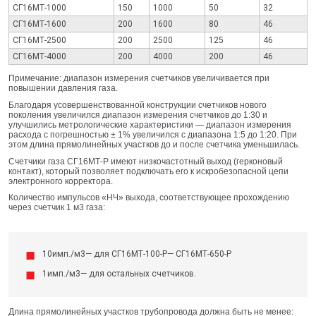
СГ16МТ-1000
150
1000
50
32
СГ16МТ-1600
200
1600
80
46
СГ16МТ-2500
200
2500
125
46
СГ16МТ-4000
200
4000
200
46
Примечание: диапазон измерения счетчиков увеличивается при
повышении давления газа.
Благодаря усовершенствованной конструкции счетчиков нового
поколения увеличился диапазон измерения счетчиков до 1:30 и
улучшились метрологические характеристики — диапазон измерения
расхода с погрешностью ± 1% увеличился с диапазона 1:5 до 1:20. При
этом длина прямолинейных участков до и после счетчика уменьшилась.
Счетчики газа СГ16МТ-Р имеют низкочастотный выход (герконовый
контакт), который позволяет подключать его к искробезопасной цепи
электронного корректора.
Количество импульсов «НЧ» выхода, соответствующее прохождению
через счетчик 1 м3 газа:
10имп./м3— для СГ16МТ-100-Р— СГ16МТ-650-Р
1имп./м3— для остальных счетчиков.
Длина прямолинейных участков трубопровода должна быть не менее: