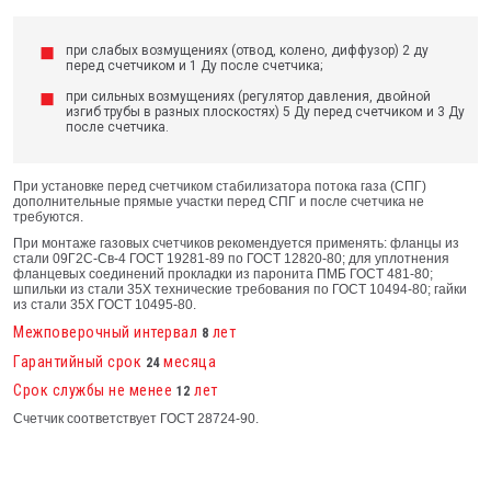
при слабых возмущениях (отвод, колено, диффузор) 2 ду
перед счетчиком и 1 Ду после счетчика;
при сильных возмущениях (регулятор давления, двойной
изгиб трубы в разных плоскостях) 5 Ду перед счетчиком и 3 Ду
после счетчика.
При установке перед счетчиком стабилизатора потока газа (СПГ)
дополнительные прямые участки перед СПГ и после счетчика не
требуются.
При монтаже газовых счетчиков рекомендуется применять: фланцы из
стали 09Г2С-Св-4 ГОСТ 19281-89 по ГОСТ 12820-80; для уплотнения
фланцевых соединений прокладки из паронита ПМБ ГОСТ 481-80;
шпильки из стали 35Х технические требования по ГОСТ 10494-80; гайки
из стали 35Х ГОСТ 10495-80.
Межповерочный интервал
лет
8
Гарантийный срок
месяца
24
Срок службы не менее
лет
12
Счетчик соответствует ГОСТ 28724-90.