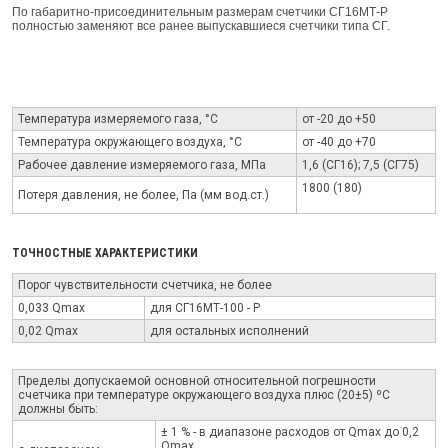
По габаритно-присоединительным размерам счетчики СГ16МТ-Р
полностью заменяют все ранее выпускавшиеся счетчики типа СГ.
Температура измеряемого газа, °С
от -20 до +50
Температура окружающего воздуха, °С
от -40 до +70
Рабочее давление измеряемого газа, МПа
1,6 (СГ16); 7,5 (СГ75)
1800 (180)
Потеря давления, не более, Па (мм вод.ст.)
ТОЧНОСТНЫЕ ХАРАКТЕРИСТИКИ
Порог чувствительности счетчика, не более
0,033 Qmax
для СГ16МТ-100 - Р
0,02 Qmax
для остальных исполнений
Пределы допускаемой основной относительной погрешности
счетчика при температуре окружающего воздуха плюс (20±5) ºС
должны быть:
± 1 % - в диапазоне раcходов от Qmax до 0,2
Qmax