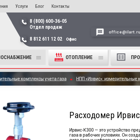
ения
Услуги
Блог
Контакты
8 (800) 600-36-05
Отдел продаж
office@ilart.r
8 812 611 12 02
Офис
ЗОСНАБЖЕНИЕ
ОТОПЛЕНИЕ
ПР
ительные комплексы учета газа
НПП «Ирвис»: измерительные 
Расходомер Ирвис
Ирвис-К300 — это устройство пр
газа в рабочих условиях. Он соз
сила тока и цифровые данные по 