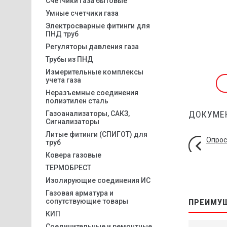
Счетчики газа бытовые
Умные счетчики газа
Электросварные фитинги для
ПНД труб
Регуляторы давления газа
Трубы из ПНД
Измерительные комплексы
учета газа
Неразъемные соединения
полиэтилен сталь
ДОКУМЕ
Газоанализаторы, САКЗ,
Сигнализаторы
Литые фитинги (СПИГОТ) для
Опрос
труб
Ковера газовые
ТЕРМОБРЕСТ
Изолирующие соединения ИС
Газовая арматура и
сопутствующие товары
ПРЕИМУ
КИП
Соединительные и ремонтные