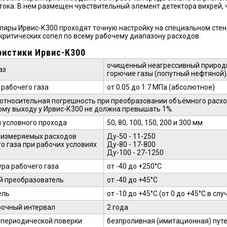
тока. В нем размещен чувствительный элемент детектора вихрей, 
ляры Ирвис-К300 проходят точную настройку на специальном стен
критических сопел по всему рабочему диапазону расходов.
ристики Ирвис-К300
очищенный неагрессивный природны
аз
горючие газы (попутный нефтяной), 
рабочего газа
от 0.05 до 1.7 МПа (абсолютное)
относительная погрешность при преобразовании объёмного расхо
ому выходу у Ирвис-К300 не должна превышать 1%.
 условного прохода
50, 80, 100, 150, 200 и 300 мм
 измеряемых расходов
Ду-50 - 11-250
о газа при рабочих условиях
Ду-80 - 17-800
Ду-100 - 27-1250
ра рабочего газа
от -40 до +250°С
й преобразователь
от -40 до +45°С
ель
от -10 до +45°С (от 0 до +45°С в 
очный интервал
2 года
периодической поверки
безпроливная (имитационная) путе