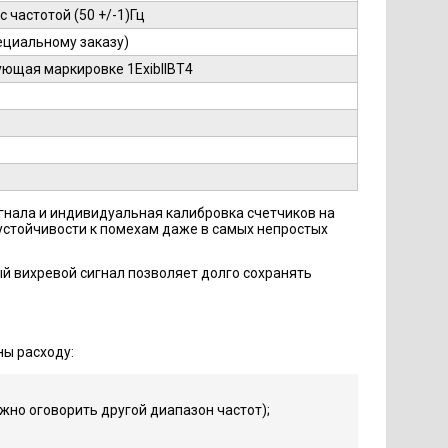
с частотой (50 +/-1)Гц
пециальному заказу)
ующая маркировке 1ExibIIBT4
гнала и индивидуальная калибровка счетчиков на
устойчивости к помехам даже в самых непростых
ый вихревой сигнал позволяет долго сохранять
ны расходу:
ожно оговорить другой диапазон частот);