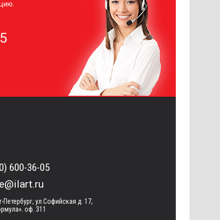
цию.
05
0) 600-36-05
ce@ilart.ru
т-Петербург, ул.Софийская д. 17,
рмула». оф. 311