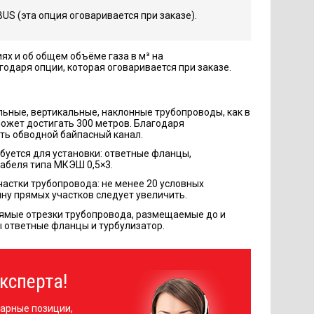
S (эта опция оговаривается при заказе).
ях и об общем объёме газа в м³ на
одаря опции, которая оговаривается при заказе.
ьные, вертикальные, наклонные трубопроводы, как в
может достигать 300 метров. Благодаря
ать обводной байпасный канал.
буется для установки: ответные фланцы,
абеля типа МКЭШ 0,5×3.
астки трубопровода: не менее 20 условных
ину прямых участков следует увеличить.
прямые отрезки трубопровода, размещаемые до и
ы ответные фланцы и турбулизатор.
ксперта!
арные позиции,