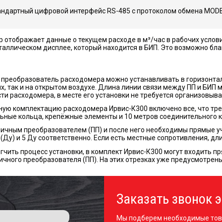
андартный цифровой интерфейс RS-485 с протоколом обмена MODBU
 отображает данные о текущем расходе в м³/час в рабочих услови
аллическом дисплее, который находится в БИП. Это возможно благ
преобразователь расходомера можно устанавливать в горизонтал
, так и на открытом воздухе. Длина линии связи между ПП и БИП 
ти расходомера, в месте его установки не требуется организовыв
ную комплектацию расходомера Ирвис-К300 включено все, что тре
ьные кольца, крепёжные элементы и 10 метров соединительного к
ичным преобразователем (ПП) и после него необходимы прямые уч
(Ду) и 5 Ду соответственно. Если есть местные сопротивления, дл
гчить процесс установки, в комплект Ирвис-К300 могут входить 
ичного преобразователя (ПП). На этих отрезках уже предусмотрен
Заказать звонок э
Мы подберем необходимые тов