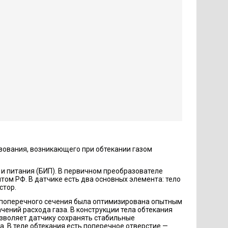
зования, возникающего при обтекании газом
 и питания (БИП). В первичном преобразователе
ом РФ. В датчике есть два основных элемента: тело
стор.
 поперечного сечения была оптимизирована опытным
чений расхода газа. В конструкции тела обтекания
зволяет датчику сохранять стабильные
. В теле обтекания есть поперечное отверстие —