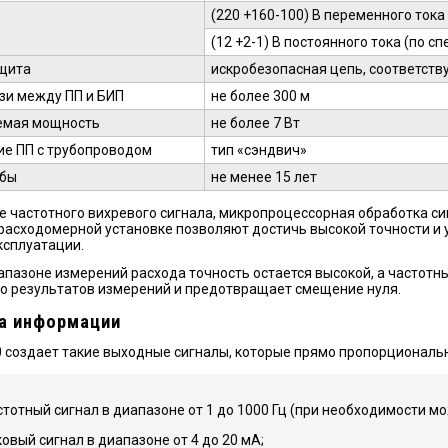
(220 +160-100) В переменного тока 
(12 +2-1) В постоянного тока (по с
щита
искробезопасная цепь, соответств
зи между ПП и БИП
не более 300 м
емая мощность
не более 7 Вт
е ПП с трубопроводом
тип «сэндвич»
жбы
не менее 15 лет
 частотного вихревого сигнала, микропроцессорная обработка си
расходомерной установке позволяют достичь высокой точности и 
ксплуатации.
апазоне измерений расхода точность остается высокой, а частотн
о результатов измерений и предотвращает смещение нуля.
а информации
 создает такие выходные сигналы, которые прямо пропорциональ
стотный сигнал в диапазоне от 1 до 1000 Гц (при необходимости м
ковый сигнал в диапазоне от 4 до 20 мА;