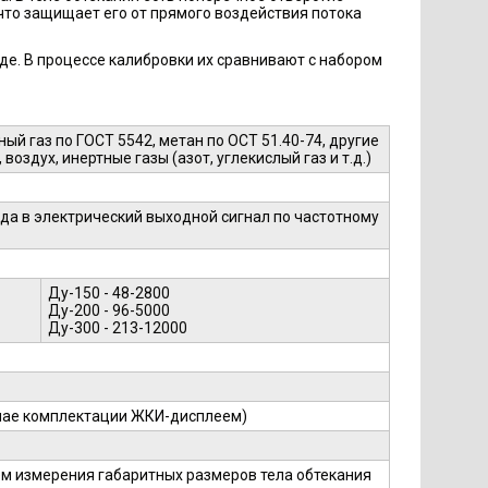
что защищает его от прямого воздействия потока
де. В процессе калибровки их сравнивают с набором
й газ по ГОСТ 5542, метан по ОСТ 51.40-74, другие
воздух, инертные газы (азот, углекислый газ и т.д.)
да в электрический выходной сигнал по частотному
Ду-150 - 48-2800
Ду-200 - 96-5000
Ду-300 - 213-12000
случае комплектации ЖКИ-дисплеем)
м измерения габаритных размеров тела обтекания