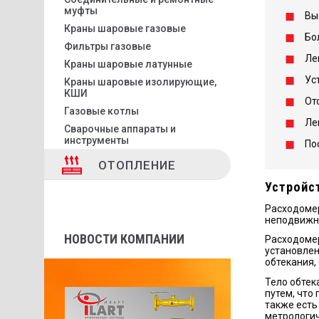
муфты
Вы
Краны шаровые газовые
Бо
Фильтры газовые
Ле
Краны шаровые латунные
Ус
Краны шаровые изолирующие,
КШИ
От
Газовые котлы
Ле
Сварочные аппараты и
инструменты
По
ОТОПЛЕНИЕ
Устройс
Расходомер
неподвижно
НОВОСТИ КОМПАНИИ
Расходомер
установлен
обтекания,
Тело обтек
путем, что
также есть
метрологич