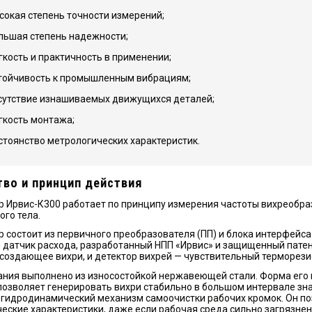
сокая степень точности измерений;
льшая степень надежности;
гкость и практичность в применении;
тойчивость к промышленным вибрациям;
сутствие изнашиваемых движущихся деталей;
гкость монтажа;
стоянство метрологических характеристик.
тво и принцип действия
 Ирвис-К300 работает по принципу измерения частоты вихреобра
го тела.
 состоит из первичного преобразователя (ПП) и блока интерфейса
 датчик расхода, разработанный НПП «Ирвис» и защищенный патент
 создающее вихри, и детектор вихрей — чувствительный терморези
ания выполнено из износостойкой нержавеющей стали. Форма его
 позволяет генерировать вихри стабильно в большом интервале зна
 гидродинамический механизм самоочистки рабочих кромок. Он по
еские характеристики, даже если рабочая среда сильно загрязнена