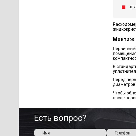
ст
Расходомер
жидкокрист
Монтаж
Первичный 
помещениях
компактнос
В стандарт
уплотнител
Перед перв
диаметров 
Чтобы обле
после перв
Есть вопрос?