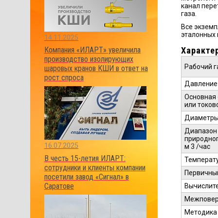
канал пере
газа.
Все экземп
эталонных 
14.11.2025
Характе
Компания «ИЛАРТ» увеличила
производство изолирующих
Рабочий г
шаровых кранов КШИ в ответ на
рост спроса
Давление 
Основная 
или токов
Диаметры
Диапазон
природног
16.07.2025
м 3 /час
В честь 15-летия ИЛАРТ:
Температу
сотрудники и клиенты компании
Первичны
посетили завод «Сигнал» в
Саратове
Вычислит
Межповер
Методика 