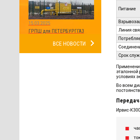
Питание
Взрывоза
15.03.2025
Линия свя
ГРПШ для ПЕТЕРБУРГГАЗ
Потребля
ВСЕ НОВОСТИ
Соединени
Срок слу
Применение
эталонной 
условиях э
Во всем ди
постоянств
Передач
Ирвис-К300
ча
то