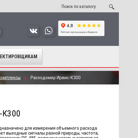
u
ОЕКТИРОВЩИКАМ
комплексы
Расходомер Ирвис-К300
-К300
едназначено для измерения объемного расхода
дает выходные сигналы разной природы, частота,
протоколу RS-485, величина которых зависит от