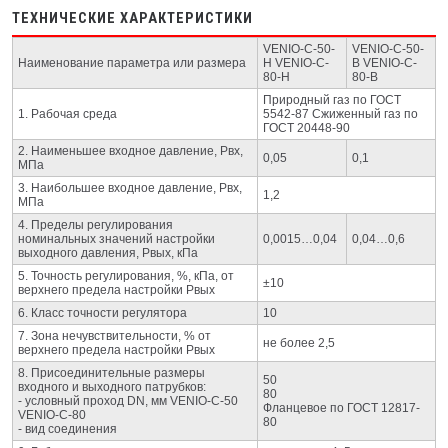
ТЕХНИЧЕСКИЕ ХАРАКТЕРИСТИКИ
VENIO-C-50-
VENIO-C-50-
Наименование параметра или размера
H VENIO-C-
B VENIO-C-
80-H
80-B
Природный газ по ГОСТ
1. Рабочая среда
5542-87 Сжиженный газ по
ГОСТ 20448-90
2. Наименьшее входное давление, Рвх,
0,05
0,1
МПа
3. Наибольшее входное давление, Рвх,
1,2
МПа
4. Пределы регулирования
номинальных значений настройки
0,0015…0,04
0,04…0,6
выходного давления, Рвых, кПа
5. Точность регулирования, %, кПа, от
±10
верхнего предела настройки Рвых
6. Класс точности регулятора
10
7. Зона нечувствительности, % от
не более 2,5
верхнего предела настройки Рвых
8. Присоединительные размеры
50
входного и выходного патрубков:
80
- условный проход DN, мм VENIO-C-50
Фланцевое по ГОСТ 12817-
VENIO-C-80
80
- вид соединения