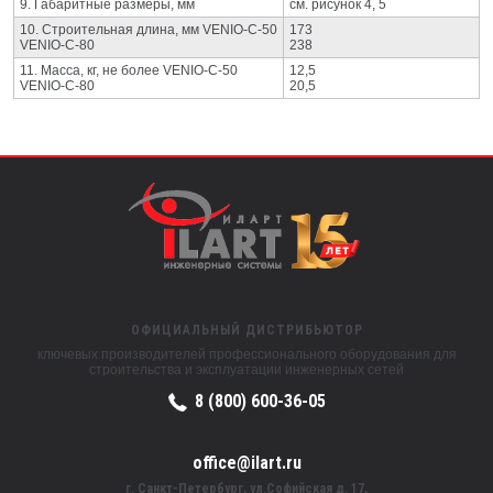
9. Габаритные размеры, мм
см. рисунок 4, 5
10. Строительная длина, мм VENIO-C-50
173
VENIO-C-80
238
11. Масса, кг, не более VENIO-C-50
12,5
VENIO-C-80
20,5
ОФИЦИАЛЬНЫЙ ДИСТРИБЬЮТОР
ключевых производителей профессионального оборудования для
строительства и эксплуатации инженерных сетей
8 (800) 600-36-05
office@ilart.ru
г. Санкт-Петербург, ул.Софийская д. 17,