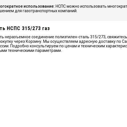
огократное использование:
НСПС можно использовать многократн
шением для газотранспортных компаний.
ть НСПС 315/273 газ
ть неразъемное соединение полиэтилен-сталь 315/273, свяжитес
окупку через Корзину. Мы осуществляем адресную доставку по Сан
ссии. Подробно консультируем по ценам и техническим характери
ыми техническими параметрами.