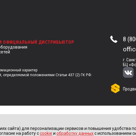
8 (80
 И ОФИЦИАЛЬНЫЙ ДИСТРИБЬЮТОР
оборудования
offi
сетей
г. Санк
БЦ «Фо
ормационный характер
й, определяемой положениями Статьи 437 (2) ГК РФ.
Продви
иях сайта) для персонализации сервисов и повышения удобства по
огласие на работу с
cookie
и
обработку данных
с использованием с