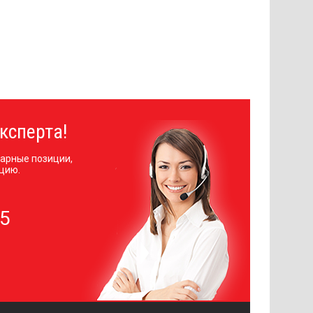
ксперта!
арные позиции,
цию.
05