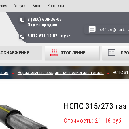
ения
Услуги
Блог
Контакты
8 (800) 600-36-05
Отдел продаж
office@ilart.r
8 812 611 12 02
Офис
ЗОСНАБЖЕНИЕ
ОТОПЛЕНИЕ
ПР
ение
Неразъемные соединения полиэтилен сталь
НСПС 31
НСПС 315/273 газ 
Стоимость: 21116 руб.