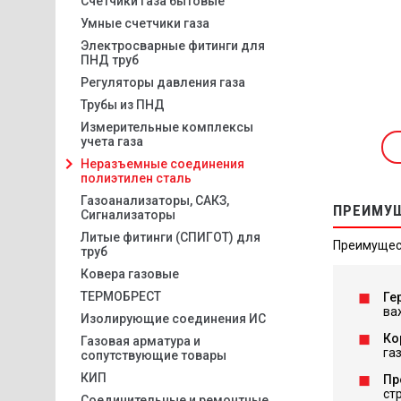
Счетчики газа бытовые
Умные счетчики газа
Электросварные фитинги для
ПНД труб
Регуляторы давления газа
Трубы из ПНД
Измерительные комплексы
учета газа
Неразъемные соединения
полиэтилен сталь
Газоанализаторы, САКЗ,
ПРЕИМУЩ
Сигнализаторы
Литые фитинги (СПИГОТ) для
Преимущес
труб
Ковера газовые
ТЕРМОБРЕСТ
Ге
ва
Изолирующие соединения ИС
Ко
Газовая арматура и
га
сопутствующие товары
КИП
Пр
ст
Соединительные и ремонтные