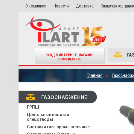
О компании
Новости
Доставка
Калькулятор давл
ГА
ВХОД В ИНТЕРНЕТ-МАГАЗИН
SHOP24ILART.RU
Главная
Газоснабж
ГАЗОСНАБЖЕНИЕ
ГРПШ
Цокольные вводы и
спецотводы
Счетчики газа промышленные