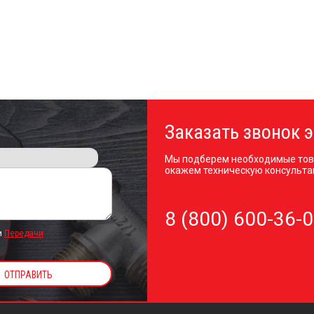
Заказать звонок э
Мы подберем необходимые тов
окажем техническую консульта
8 (800) 600-36-
и
Передачи