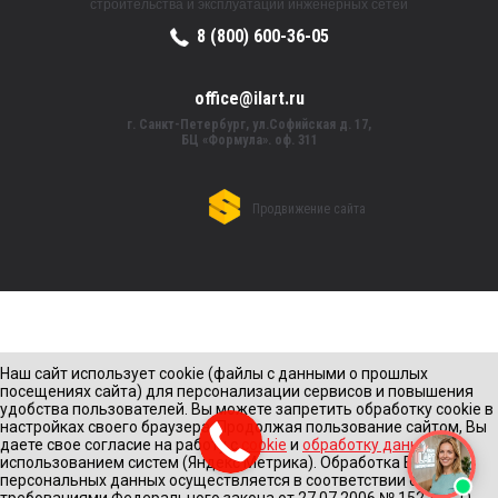
строительства и эксплуатации инженерных сетей
8 (800) 600-36-05
office@ilart.ru
г. Санкт-Петербург, ул.Софийская д. 17,
БЦ «Формула». оф. 311
Продвижение сайта
Наш сайт использует cookie (файлы с данными о прошлых
посещениях сайта) для персонализации сервисов и повышения
удобства пользователей. Вы можете запретить обработку cookie в
настройках своего браузера. Продолжая пользование сайтом, Вы
даете свое согласие на работу с
cookie
и
обработку данных
с
использованием систем (Яндекс Метрика). Обработка Ваших
персональных данных осуществляется в соответствии с