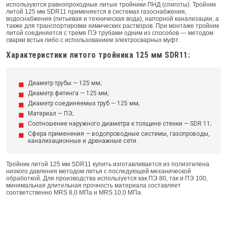
используются равнопроходные литые тройники ПНД (спиготы). Тройник
литой 125 мм SDR11 применяется в системах газоснабжения,
водоснабжения (питьевая и техническая вода), напорной канализации, а
также для транспортировки химических растворов. При монтаже тройник
литой соединяется с тремя ПЭ трубами одним из способов — методом
сварки встык либо с использованием электросварных муфт.
Характеристики литого тройника 125 мм SDR11:
Диаметр трубы — 125 мм;
Диаметр фитинга — 125 мм;
Диаметр соединяемых труб — 125 мм;
Материал — ПЭ;
Соотношение наружного диаметра к толщине стенки — SDR 11;
Сфера применения — водопроводные системы, газопроводы,
канализационные и дренажные сети.
Тройник литой 125 мм SDR11 купить изготавливается из полиэтилена
низкого давления методом литья с последующей механической
обработкой. Для производства используется как ПЭ 80, так и ПЭ 100,
минимальная длительная прочность материала составляет
соответственно MRS 8,0 МПа и MRS 10,0 МПа.