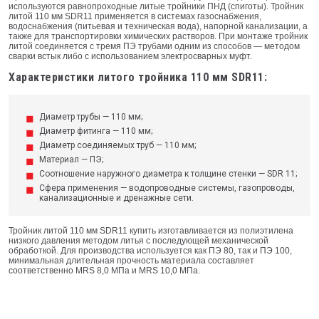
используются равнопроходные литые тройники ПНД (спиготы). Тройник
литой 110 мм SDR11 применяется в системах газоснабжения,
водоснабжения (питьевая и техническая вода), напорной канализации, а
также для транспортировки химических растворов. При монтаже тройник
литой соединяется с тремя ПЭ трубами одним из способов — методом
сварки встык либо с использованием электросварных муфт.
Характеристики литого тройника 110 мм SDR11:
Диаметр трубы — 110 мм;
Диаметр фитинга — 110 мм;
Диаметр соединяемых труб — 110 мм;
Материал — ПЭ;
Соотношение наружного диаметра к толщине стенки — SDR 11;
Сфера применения — водопроводные системы, газопроводы,
канализационные и дренажные сети.
Тройник литой 110 мм SDR11 купить изготавливается из полиэтилена
низкого давления методом литья с последующей механической
обработкой. Для производства используется как ПЭ 80, так и ПЭ 100,
минимальная длительная прочность материала составляет
соответственно MRS 8,0 МПа и MRS 10,0 МПа.