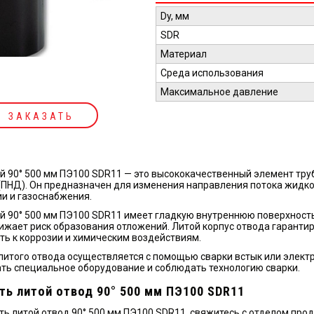
Dy, мм
SDR
Материал
Среда использования
Максимальное давление
ЗАКАЗАТЬ
й 90° 500 мм ПЭ100 SDR11 — это высококачественный элемент тру
(ПНД). Он предназначен для изменения направления потока жидко
и и газоснабжения.
й 90° 500 мм ПЭ100 SDR11 имеет гладкую внутреннюю поверхност
нижает риск образования отложений. Литой корпус отвода гарантир
ть к коррозии и химическим воздействиям.
литого отвода осуществляется с помощью сварки встык или элект
ть специальное оборудование и соблюдать технологию сварки.
ть литой отвод 90° 500 мм ПЭ100 SDR11
ть литой отвод 90° 500 мм ПЭ100 SDR11, свяжитесь с отделом пр