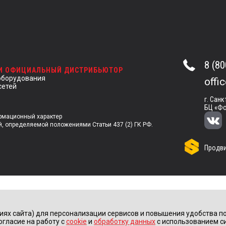
8 (80
 И ОФИЦИАЛЬНЫЙ ДИСТРИБЬЮТОР
оборудования
offi
сетей
г. Санк
БЦ «Фо
ормационный характер
й, определяемой положениями Статьи 437 (2) ГК РФ.
Продви
иях сайта) для персонализации сервисов и повышения удобства по
огласие на работу с
cookie
и
обработку данных
с использованием с