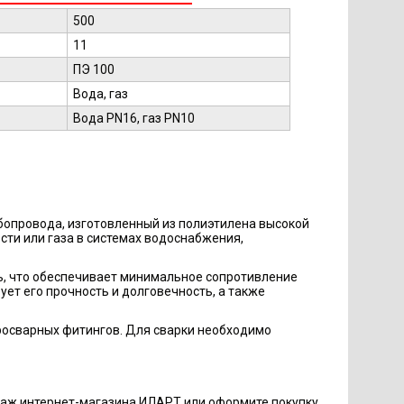
500
11
ПЭ 100
Вода, газ
Вода PN16, газ PN10
бопровода, изготовленный из полиэтилена высокой
сти или газа в системах водоснабжения,
ь, что обеспечивает минимальное сопротивление
ует его прочность и долговечность, а также
росварных фитингов. Для сварки необходимо
одаж интернет-магазина ИЛАРТ или оформите покупку