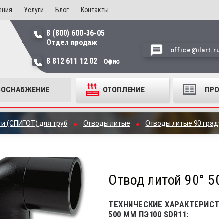
ения
Услуги
Блог
Контакты
8 (800) 600-36-05
Отдел продаж
office@ilart.r
8 812 611 12 02
Офис
ЗОСНАБЖЕНИЕ
ОТОПЛЕНИЕ
ПР
и (СПИГОТ) для труб
Отводы литые
Отводы литые 90 град
Отвод литой 90° 
ТЕХНИЧЕСКИЕ ХАРАКТЕРИСТ
500 ММ ПЭ100 SDR11: