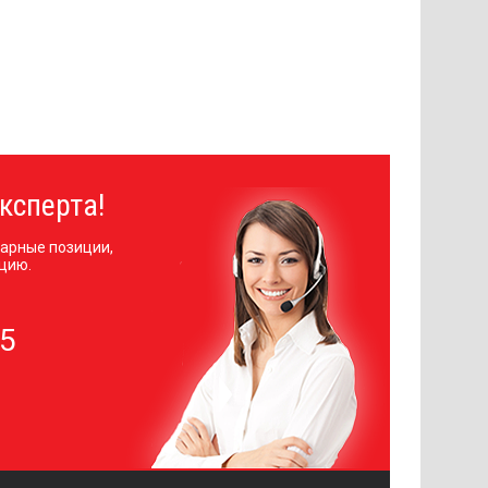
ксперта!
арные позиции,
цию.
05