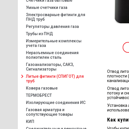
Счетчики газа бытовые
Умные счетчики газа
Электросварные фитинги для
ПНД труб
Регуляторы давления газа
Трубы из ПНД
Измерительные комплексы
учета газа
Неразъемные соединения
полиэтилен сталь
Газоанализаторы, САКЗ,
Сигнализаторы
Отвод лито
плотности 
Литые фитинги (СПИГОТ) для
канализаци
труб
Ковера газовые
Отвод лито
потоку и с
ТЕРМОБРЕСТ
устойчивос
Изолирующие соединения ИС
Установка 
Газовая арматура и
использова
сопутствующие товары
Как купи
КИП
Чтобы купи
Соединительные и ремонтные