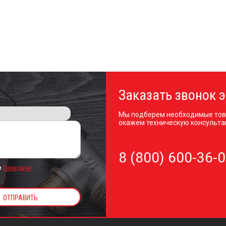
Заказать звонок э
Мы подберем необходимые тов
окажем техническую консульта
8 (800) 600-36-
и
Передачи