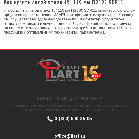
Как купить литой отвод 45° 110 мм ПЭ100 SDR11
Чтобы купить литой отвод 45° 110 мм ПЭ100 SDR11, свяжитесь с отделом
продаж интернет-магазина ИЛАРТ или оформите покупку через Корзину.
Мы осуществляем адресную доставку по Санкт-Петербургу, а также
отправляем товары в другие регионы России. Подробно консультируем
по ценам и техническим характеристикам приборов, помогаем выбрать
продукцию с оптимальными техническими параметрами.
ОФИЦИАЛЬНЫЙ ДИСТРИБЬЮТОР
ключевых производителей профессионального оборудования для
строительства и эксплуатации инженерных сетей
8 (800) 600-36-05
office@ilart.ru