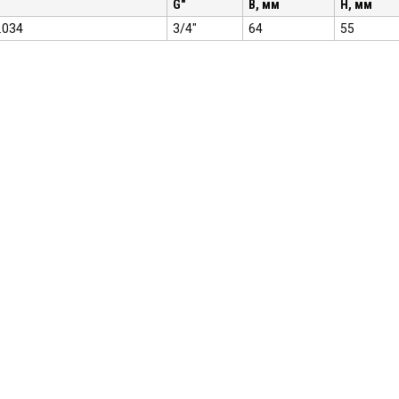
G"
B, мм
H, мм
R3.034
3/4"
64
55