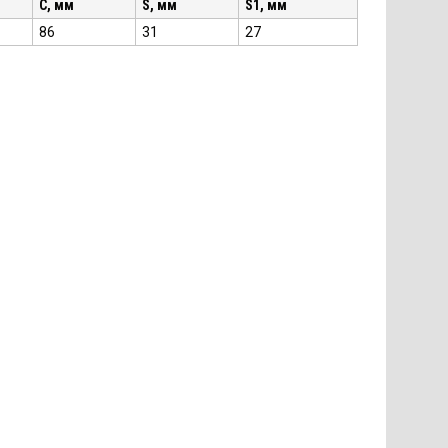
C, мм
S, мм
S1, мм
86
31
27