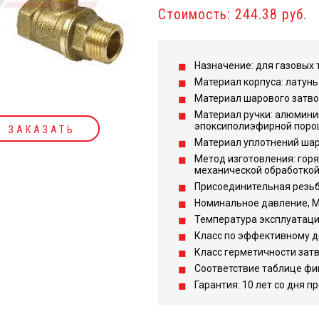
Стоимость: 244.38 руб.
Назначение: для газовых 
Материал корпуса: латунь
Материал шарового затвор
Материал ручки: алюмини
эпоксиполиэфирной поро
ЗАКАЗАТЬ
Материал уплотнений шара
Метод изготовления: гор
механической обработкой
Присоединительная резьба
Номинальное давление, МПа
Температура эксплуатации,
Класс по эффективному д
Класс герметичности затв
Соответствие таблице фи
Гарантия: 10 лет со дня п