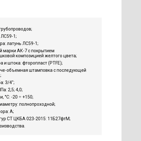
трубопроводов;
 ЛС59-1;
а: латунь ЛС59-1;
й марки АК-7 с покрытием
шковой композицией желтого цвета;
 и штока: фторопласт (PTFE);
яче-объемная штамповка с последующей
;
: 3/4";
: 2,5; 4,0;
 °С: -20 ÷ +150;
иаметру: полнопроходной;
ора: А;
гур СТ ЦКБА 023-2015: 11Б27фтМ;
роизводства.