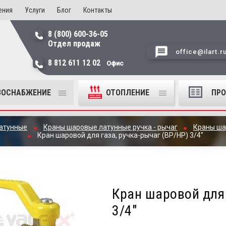
ения
Услуги
Блог
Контакты
8 (800) 600-36-05
Отдел продаж
office@ilart.r
8 812 611 12 02
Офис
ЗОСНАБЖЕНИЕ
ОТОПЛЕНИЕ
ПР
атунные
Краны шаровые латунные ручка - рычаг
Краны ша
Кран шаровой для газа, ручка-рычаг (ВР/НР) 3/4"
Кран шаровой для 
3/4"