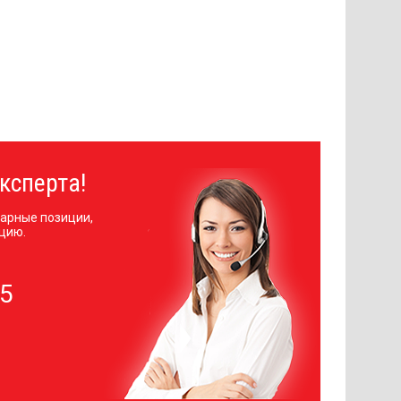
ксперта!
арные позиции,
цию.
05