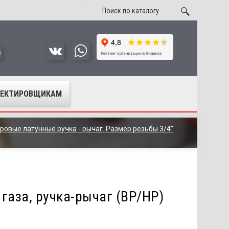
u
ОЕКТИРОВЩИКАМ
ровые латунные ручка - рычаг. Размер резьбы 3/4"
газа, ручка-рычаг (ВР/НР)