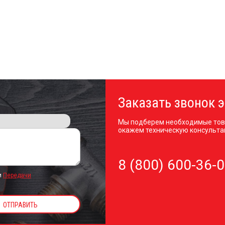
Заказать звонок э
Мы подберем необходимые тов
окажем техническую консульта
8 (800) 600-36-
и
Передачи