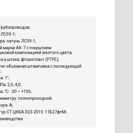
трубопроводов;
 ЛС59-1;
а: латунь ЛС59-1;
й марки АК-7 с покрытием
шковой композицией желтого цвета;
 и штока: фторопласт (PTFE);
яче-объемная штамповка с последующей
;
: 1";
: 2,5; 4,0;
 °С: -20 ÷ +150;
иаметру: полнопроходной;
ора: А;
гур СТ ЦКБА 023-2015: 11Б27фтМ;
роизводства.