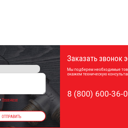
Заказать звонок э
Мы подберем необходимые тов
окажем техническую консульта
8 (800) 600-36-
и
Передачи