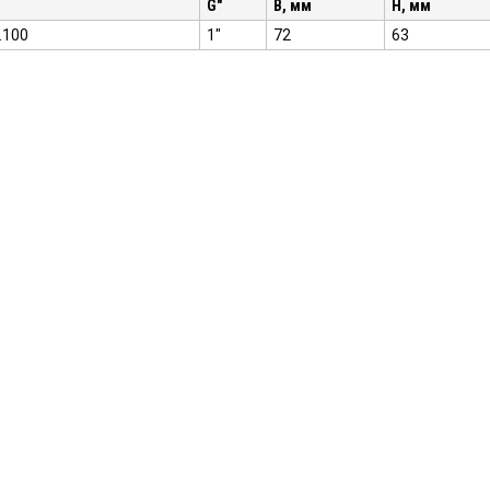
G"
B, мм
H, мм
3.100
1"
72
63