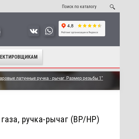
u
ОЕКТИРОВЩИКАМ
ровые латунные ручка - рычаг. Размер резьбы 1"
газа, ручка-рычаг (ВР/НР)