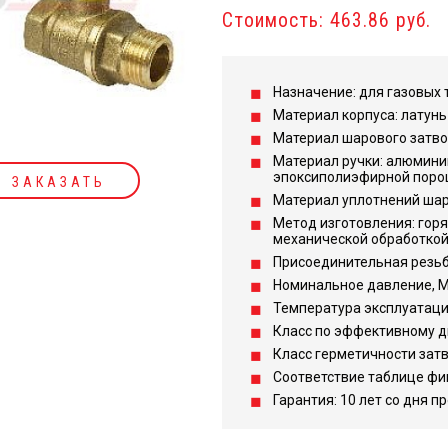
Стоимость: 463.86 руб.
Назначение: для газовых 
Материал корпуса: латунь
Материал шарового затвор
Материал ручки: алюмини
эпоксиполиэфирной поро
ЗАКАЗАТЬ
Материал уплотнений шара
Метод изготовления: гор
механической обработкой
Присоединительная резьба
Номинальное давление, МПа
Температура эксплуатации,
Класс по эффективному д
Класс герметичности затв
Соответствие таблице фи
Гарантия: 10 лет со дня п