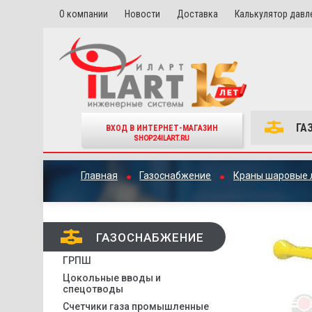
О компании
Новости
Доставка
Калькулятор давл
ГА
ВХОД В ИНТЕРНЕТ-МАГАЗИН
SHOP24ILART.RU
Главная
Газоснабжение
Краны шаровые 
ГАЗОСНАБЖЕНИЕ
ГРПШ
Цокольные вводы и
спецотводы
Счетчики газа промышленные