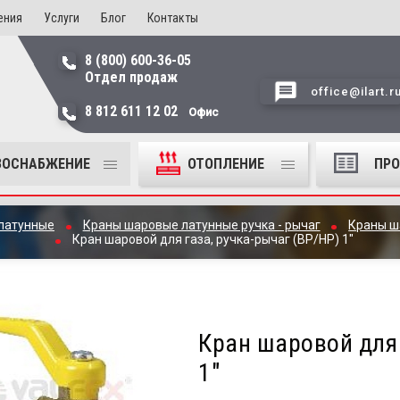
ения
Услуги
Блог
Контакты
8 (800) 600-36-05
Отдел продаж
office@ilart.r
8 812 611 12 02
Офис
ЗОСНАБЖЕНИЕ
ОТОПЛЕНИЕ
ПР
латунные
Краны шаровые латунные ручка - рычаг
Краны ша
Кран шаровой для газа, ручка-рычаг (ВР/НР) 1"
Кран шаровой для 
1"