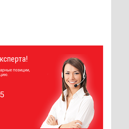
ксперта!
арные позиции,
цию.
05