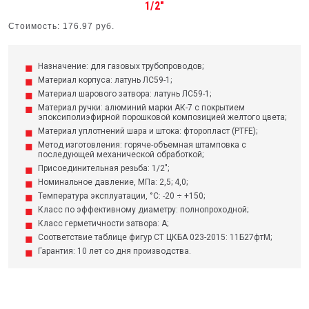
1/2"
Стоимость: 176.97 руб.
Назначение: для газовых трубопроводов;
Материал корпуса: латунь ЛС59-1;
Материал шарового затвора: латунь ЛС59-1;
Материал ручки: алюминий марки АК-7 с покрытием
эпоксиполиэфирной порошковой композицией желтого цвета;
Материал уплотнений шара и штока: фторопласт (PTFE);
Метод изготовления: горяче-объемная штамповка с
последующей механической обработкой;
Присоединительная резьба: 1/2";
Номинальное давление, МПа: 2,5; 4,0;
Температура эксплуатации, °С: -20 ÷ +150;
Класс по эффективному диаметру: полнопроходной;
Класс герметичности затвора: А;
Соответствие таблице фигур СТ ЦКБА 023-2015: 11Б27фтМ;
Гарантия: 10 лет со дня производства.