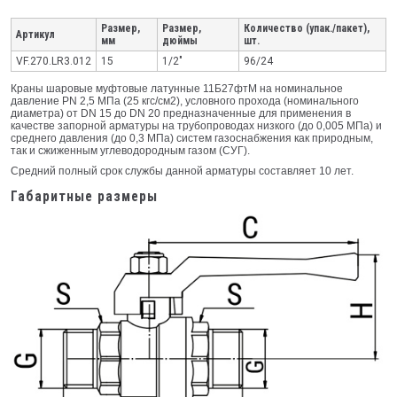
Размер,
Размер,
Количество (упак./пакет),
Артикул
мм
дюймы
шт.
VF.270.LR3.012
15
1/2"
96/24
Краны шаровые муфтовые латунные 11Б27фтМ на номинальное
давление PN 2,5 МПа (25 кгс/см2), условного прохода (номинального
диаметра) от DN 15 до DN 20 предназначенные для применения в
качестве запорной арматуры на трубопроводах низкого (до 0,005 МПа) и
среднего давления (до 0,3 МПа) систем газоснабжения как природным,
так и сжиженным углеводородным газом (СУГ).
Средний полный срок службы данной арматуры составляет 10 лет.
Габаритные размеры