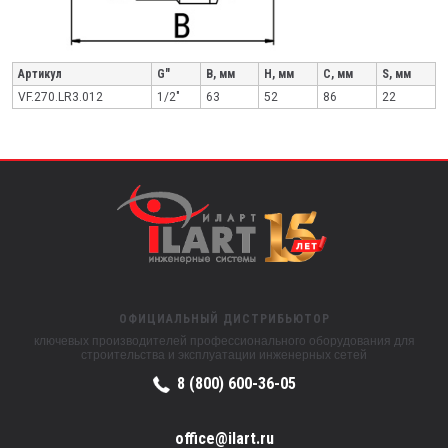
Артикул
G"
B, мм
H, мм
C, мм
S, мм
VF.270.LR3.012
1/2"
63
52
86
22
ОФИЦИАЛЬНЫЙ ДИСТРИБЬЮТОР
ключевых производителей профессионального оборудования для
строительства и эксплуатации инженерных сетей
8 (800) 600-36-05
office@ilart.ru