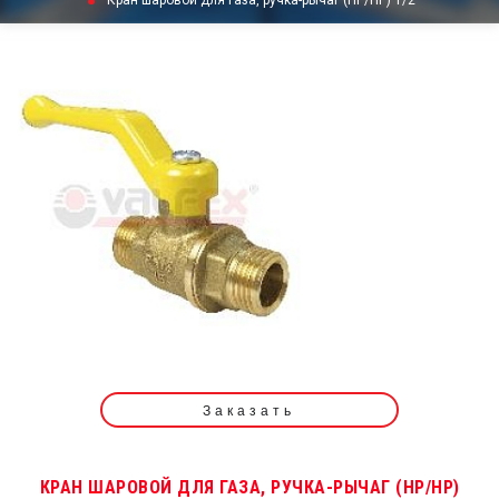
Кран шаровой для газа, ручка-рычаг (НР/НР) 1/2"
Заказать
КРАН ШАРОВОЙ ДЛЯ ГАЗА, РУЧКА-РЫЧАГ (НР/НР)