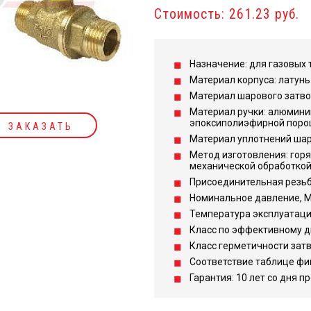
Стоимость: 261.23 руб.
Назначение: для газовых 
Материал корпуса: латунь
Материал шарового затвор
Материал ручки: алюмини
эпоксиполиэфирной поро
ЗАКАЗАТЬ
Материал уплотнений шара
Метод изготовления: гор
механической обработкой
Присоединительная резьба
Номинальное давление, МПа
Температура эксплуатации,
Класс по эффективному д
Класс герметичности затв
Соответствие таблице фи
Гарантия: 10 лет со дня п