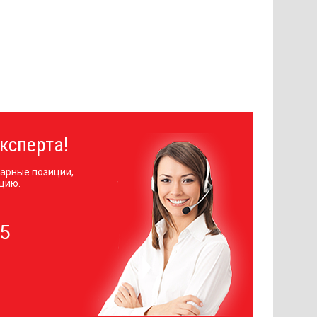
ксперта!
арные позиции,
цию.
05