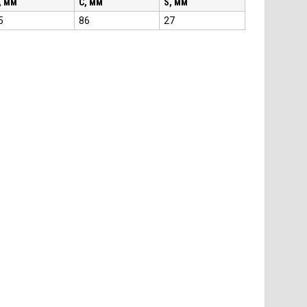
, мм
C, мм
S, мм
5
86
27