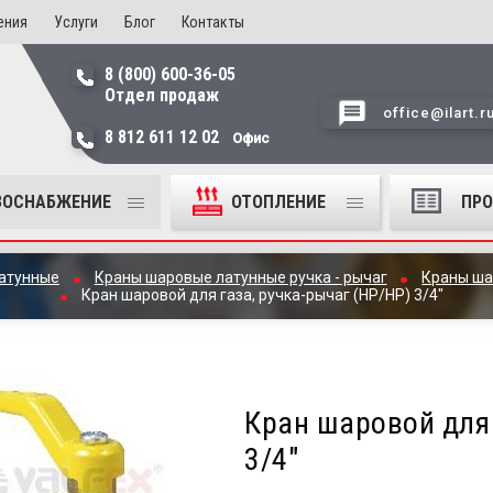
ения
Услуги
Блог
Контакты
8 (800) 600-36-05
Отдел продаж
office@ilart.r
8 812 611 12 02
Офис
ЗОСНАБЖЕНИЕ
ОТОПЛЕНИЕ
ПР
атунные
Краны шаровые латунные ручка - рычаг
Краны ша
Кран шаровой для газа, ручка-рычаг (НР/НР) 3/4"
Кран шаровой для 
3/4"