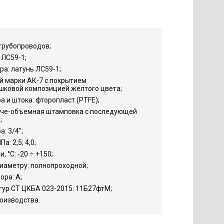
трубопроводов;
 ЛС59-1;
а: латунь ЛС59-1;
й марки АК-7 с покрытием
шковой композицией желтого цвета;
 и штока: фторопласт (PTFE);
яче-объемная штамповка с последующей
;
: 3/4";
: 2,5; 4,0;
 °С: -20 ÷ +150;
иаметру: полнопроходной;
ора: А;
гур СТ ЦКБА 023-2015: 11Б27фтМ;
роизводства.