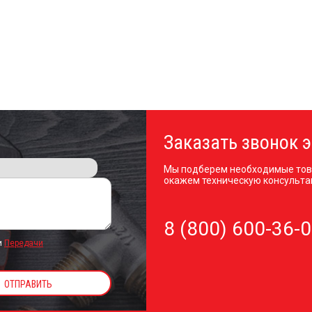
Заказать звонок э
Мы подберем необходимые тов
окажем техническую консульта
8 (800) 600-36-
и
Передачи