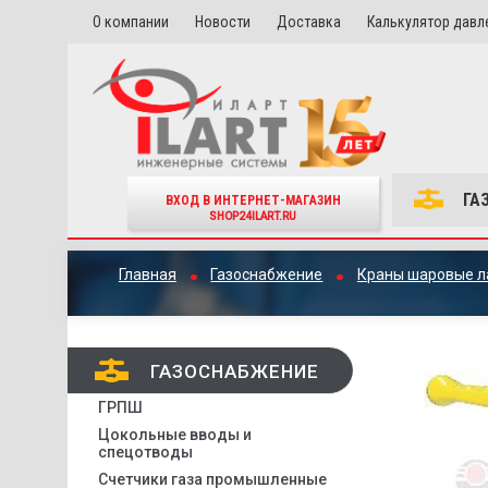
О компании
Новости
Доставка
Калькулятор давл
ГА
ВХОД В ИНТЕРНЕТ-МАГАЗИН
SHOP24ILART.RU
Главная
Газоснабжение
Краны шаровые л
ГАЗОСНАБЖЕНИЕ
ГРПШ
Цокольные вводы и
спецотводы
Счетчики газа промышленные