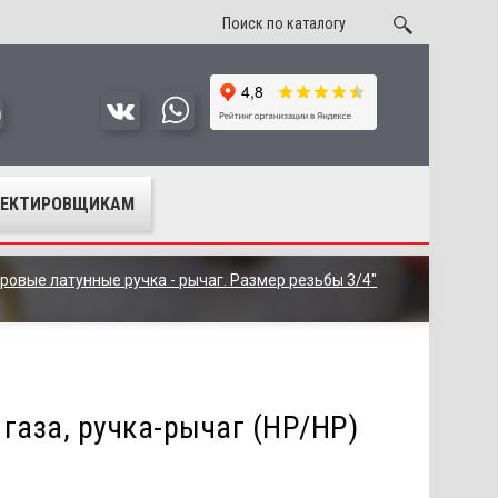
u
ОЕКТИРОВЩИКАМ
ровые латунные ручка - рычаг. Размер резьбы 3/4"
газа, ручка-рычаг (НР/НР)