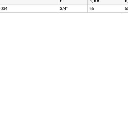
G"
B, мм
H
.034
3/4"
65
5