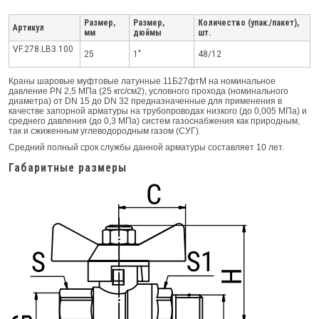
Размер,
Размер,
Количество (упак./пакет),
Артикул
мм
дюймы
шт.
VF.278.LB3.100
25
1"
48/12
Краны шаровые муфтовые латунные 11Б27фтМ на номинальное
давление PN 2,5 МПа (25 кгс/см2), условного прохода (номинального
диаметра) от DN 15 до DN 32 предназначенные для применения в
качестве запорной арматуры на трубопроводах низкого (до 0,005 МПа) и
среднего давления (до 0,3 МПа) систем газоснабжения как природным,
так и сжиженным углеводородным газом (СУГ).
Средний полный срок службы данной арматуры составляет 10 лет.
Габаритные размеры