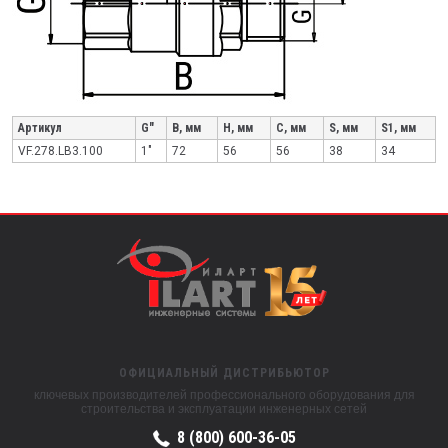
Артикул
G"
B, мм
H, мм
C, мм
S, мм
S1, мм
VF.278.LB3.100
1"
72
56
56
38
34
ОФИЦИАЛЬНЫЙ ДИСТРИБЬЮТОР
ключевых производителей профессионального оборудования для
строительства и эксплуатации инженерных сетей
8 (800) 600-36-05