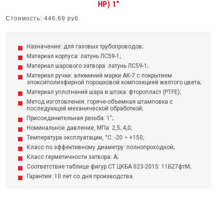
НР) 1"
Стоимость: 446.69 руб.
Назначение: для газовых трубопроводов;
Материал корпуса: латунь ЛС59-1;
Материал шарового затвора: латунь ЛС59-1;
Материал ручки: алюминий марки АК-7 с покрытием
эпоксиполиэфирной порошковой композицией желтого цвета;
Материал уплотнений шара и штока: фторопласт (PTFE);
Метод изготовления: горяче-объемная штамповка с
последующей механической обработкой;
Присоединительная резьба: 1";
Номинальное давление, МПа: 2,5; 4,0;
Температура эксплуатации, °С: -20 ÷ +150;
Класс по эффективному диаметру: полнопроходной;
Класс герметичности затвора: А;
Соответствие таблице фигур СТ ЦКБА 023-2015: 11Б27фтМ;
Гарантия: 10 лет со дня производства.