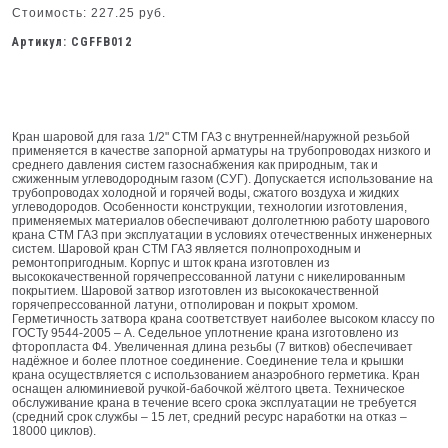
Стоимость: 227.25 руб.
Артикул: CGFFB012
Кран шаровой для газа 1/2" CTM ГАЗ с внутренней/наружной резьбой
применяется в качестве запорной арматуры на трубопроводах низкого и
среднего давления систем газоснабжения как природным, так и
сжиженным углеводородным газом (СУГ). Допускается использование на
трубопроводах холодной и горячей воды, сжатого воздуха и жидких
углеводородов. Особенности конструкции, технологии изготовления,
применяемых материалов обеспечивают долголетнюю работу шарового
крана СТМ ГАЗ при эксплуатации в условиях отечественных инженерных
систем. Шаровой кран СТМ ГАЗ является полнопроходным и
ремонтопригодным. Корпус и шток крана изготовлен из
высококачественной горячепрессованной латуни с никелированным
покрытием. Шаровой затвор изготовлен из высококачественной
горячепрессованной латуни, отполирован и покрыт хромом.
Герметичность затвора крана соответствует наиболее высоком классу по
ГОСТу 9544-2005 – А. Седельное уплотнение крана изготовлено из
фторопласта Ф4. Увеличенная длина резьбы (7 витков) обеспечивает
надёжное и более плотное соединение. Соединение тела и крышки
крана осуществляется с использованием анаэробного герметика. Кран
оснащен алюминиевой ручкой-бабочкой жёлтого цвета. Техническое
обслуживание крана в течение всего срока эксплуатации не требуется
(средний срок службы – 15 лет, средний ресурс наработки на отказ –
18000 циклов).