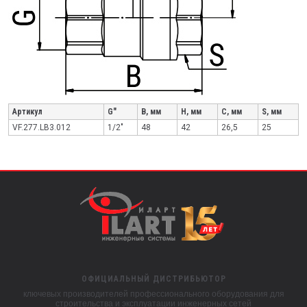
Артикул
G"
B, мм
H, мм
C, мм
S, мм
VF.277.LB3.012
1/2"
48
42
26,5
25
ОФИЦИАЛЬНЫЙ ДИСТРИБЬЮТОР
ключевых производителей профессионального оборудования для
строительства и эксплуатации инженерных сетей