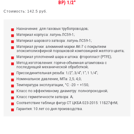
ВР) 1/2"
Стоимость: 142.5 руб.
Назначение: для газовых трубопроводов;
Материал корпуса: латунь ЛС59-1;
Материал шарового затвора: латунь ЛС59-1;
Материал ручки: алюминий марки АК-7 с покрытием
эпоксиполиэфирной порошковой композицией желтого цвета;
Материал уплотнений шара и штока: фторопласт (PTFE);
Метод изготовления: горяче-объемная штамповка с
последующей механической обработкой;
Присоединительная резьба: 1/2"; 3/4"; 1"; 1 1/4";
Номинальное давление, МПа: 2,5; 4,0;
Температура эксплуатации, °С: -20 ÷ +150;
Класс по эффективному диаметру: полнопроходной;
Класс герметичности затвора: А;
Соответствие таблице фигур СТ ЦКБА 023-2015: 11Б27фтМ;
Гарантия: 10 лет со дня производства.