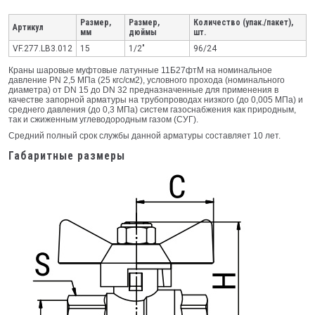
Размер,
Размер,
Количество (упак./пакет),
Артикул
мм
дюймы
шт.
VF.277.LB3.012
15
1/2"
96/24
Краны шаровые муфтовые латунные 11Б27фтМ на номинальное
давление PN 2,5 МПа (25 кгс/см2), условного прохода (номинального
диаметра) от DN 15 до DN 32 предназначенные для применения в
качестве запорной арматуры на трубопроводах низкого (до 0,005 МПа) и
среднего давления (до 0,3 МПа) систем газоснабжения как природным,
так и сжиженным углеводородным газом (СУГ).
Средний полный срок службы данной арматуры составляет 10 лет.
Габаритные размеры