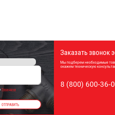
Заказать звонок э
Мы подберем необходимые тов
окажем техническую консульта
8 (800) 600-36-
и
Передачи