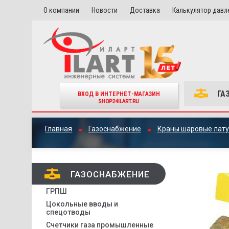
О компании
Новости
Доставка
Калькулятор давл
ГА
ВХОД В ИНТЕРНЕТ-МАГАЗИН
SHOP24ILART.RU
Главная
Газоснабжение
Краны шаровые лат
ГАЗОСНАБЖЕНИЕ
ГРПШ
Цокольные вводы и
спецотводы
Счетчики газа промышленные