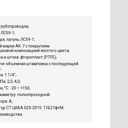
трубопроводов;
 ЛС59-1;
а: латунь ЛС59-1;
й марки АК-7 с покрытием
шковой композицией желтого цвета;
 и штока: фторопласт (PTFE);
яче-объемная штамповка с последующей
;
: 1 1/4";
: 2,5; 4,0;
 °С: -20 ÷ +150;
иаметру: полнопроходной;
ора: А;
гур СТ ЦКБА 023-2015: 11Б27фтМ;
роизводства.