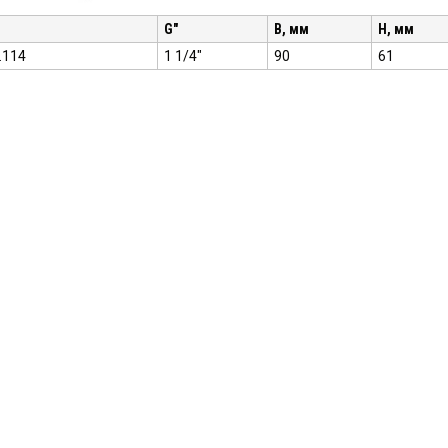
G"
B, мм
H, мм
.114
1 1/4"
90
61