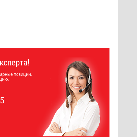
ксперта!
арные позиции,
цию.
05