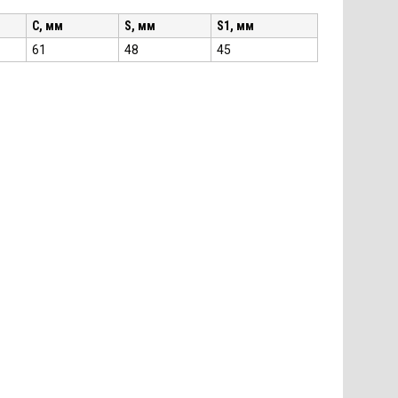
C, мм
S, мм
S1, мм
61
48
45