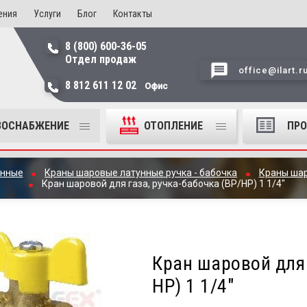
ения
Услуги
Блог
Контакты
8 (800) 600-36-05
Отдел продаж
office@ilart.r
8 812 611 12 02
Офис
ЗОСНАБЖЕНИЕ
ОТОПЛЕНИЕ
ПР
унные
Краны шаровые латунные ручка - бабочка
Краны шар
Кран шаровой для газа, ручка-бабочка (ВР/НР) 1 1/4"
Кран шаровой для 
НР) 1 1/4"