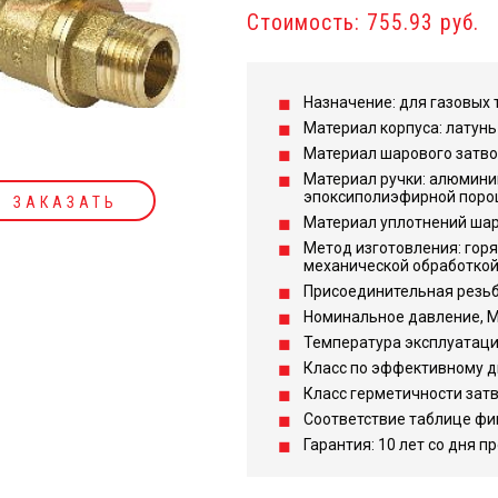
Стоимость: 755.93 руб.
Назначение: для газовых 
Материал корпуса: латунь
Материал шарового затвор
Материал ручки: алюмини
эпоксиполиэфирной поро
ЗАКАЗАТЬ
Материал уплотнений шара
Метод изготовления: гор
механической обработкой
Присоединительная резьба
Номинальное давление, МПа
Температура эксплуатации,
Класс по эффективному д
Класс герметичности затв
Соответствие таблице фи
Гарантия: 10 лет со дня п