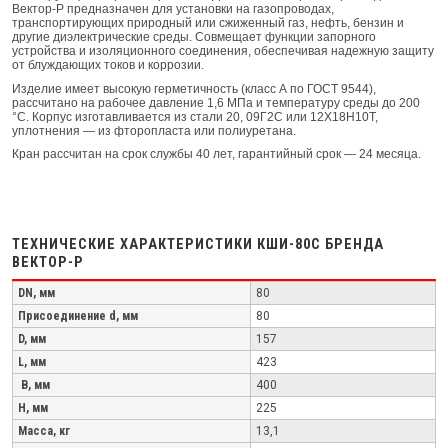
Вектор-Р предназначен для установки на газопроводах,
транспортирующих природный или сжиженный газ, нефть, бензин и
другие диэлектрические среды. Совмещает функции запорного
устройства и изоляционного соединения, обеспечивая надежную защиту
от блуждающих токов и коррозии.
Изделие имеет высокую герметичность (класс А по ГОСТ 9544),
рассчитано на рабочее давление 1,6 МПа и температуру среды до 200
°C. Корпус изготавливается из стали 20, 09Г2С или 12Х18Н10Т,
уплотнения — из фторопласта или полиуретана.
Кран рассчитан на срок службы 40 лет, гарантийный срок — 24 месяца.
ТЕХНИЧЕСКИЕ ХАРАКТЕРИСТИКИ КШИ-80С БРЕНДА
ВЕКТОР-Р
DN, мм
80
Присоединение d, мм
80
D, мм
157
L, мм
423
B, мм
400
H, мм
225
Масса, кг
13,1