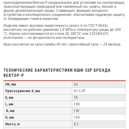
присоединением Вектор-Р предназначен для установки на газопроводах,
транспортирующих природный или сжиженный газ, нефть, бензин и
другие диэлектрические среды. Совмещает функции запорного
устройства и изоляционного соединения, обеспечивая надежную защиту
от блуждающих токов и коррозии.
Изделие имеет высокую герметичность (класс А по ГОСТ 9544),
рассчитано на рабочее давление 1,6 МПа и температуру среды до 200
°C. Корпус изготавливается из стали 20, 09Г2С или 12Х18Н10Т,
уплотнения — из фторопласта или полиуретана.
Кран рассчитан на срок службы 40 лет, гарантийный срок — 24 месяца.
ТЕХНИЧЕСКИЕ ХАРАКТЕРИСТИКИ КШИ-32Р БРЕНДА
ВЕКТОР-Р
DN, мм
32
Присоединение d, мм
G1-1/4"
D, мм
75
L, мм
190
B, мм
141
H, мм
133
Масса, кг
3,1