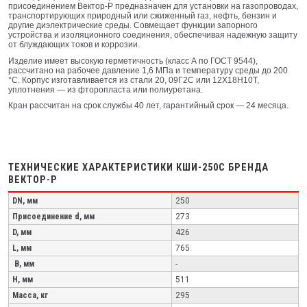
присоединением Вектор-Р предназначен для установки на газопроводах,
транспортирующих природный или сжиженный газ, нефть, бензин и
другие диэлектрические среды. Совмещает функции запорного
устройства и изоляционного соединения, обеспечивая надежную защиту
от блуждающих токов и коррозии.
Изделие имеет высокую герметичность (класс А по ГОСТ 9544),
рассчитано на рабочее давление 1,6 МПа и температуру среды до 200
°C. Корпус изготавливается из стали 20, 09Г2С или 12Х18Н10Т,
уплотнения — из фторопласта или полиуретана.
Кран рассчитан на срок службы 40 лет, гарантийный срок — 24 месяца.
ТЕХНИЧЕСКИЕ ХАРАКТЕРИСТИКИ КШИ-250С БРЕНДА
ВЕКТОР-Р
DN, мм
250
Присоединение d, мм
273
D, мм
426
L, мм
765
B, мм
-
H, мм
511
Масса, кг
295