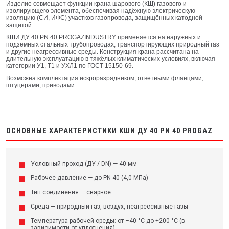
Изделие совмещает функции крана шарового (КШ) газового и
изолирующего элемента, обеспечивая надёжную электрическую
изоляцию (СИ, ИФС) участков газопровода, защищённых катодной
защитой.
КШИ ДУ 40 PN 40 PROGAZINDUSTRY применяется на наружных и
подземных стальных трубопроводах, транспортирующих природный газ
и другие неагрессивные среды. Конструкция крана рассчитана на
длительную эксплуатацию в тяжёлых климатических условиях, включая
категории У1, Т1 и УХЛ1 по ГОСТ 15150-69.
Возможна комплектация искроразрядником, ответными фланцами,
штуцерами, приводами.
ОСНОВНЫЕ ХАРАКТЕРИСТИКИ КШИ ДУ 40 PN 40 PROGAZ
Условный проход (ДУ / DN) — 40 мм
Рабочее давление — до PN 40 (4,0 МПа)
Тип соединения — сварное
Среда — природный газ, воздух, неагрессивные газы
Температура рабочей среды: от –40 °C до +200 °C (в
зависимости от уплотнения)