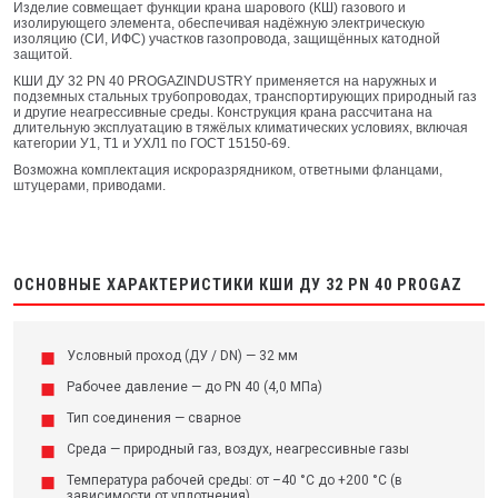
Изделие совмещает функции крана шарового (КШ) газового и
изолирующего элемента, обеспечивая надёжную электрическую
изоляцию (СИ, ИФС) участков газопровода, защищённых катодной
защитой.
КШИ ДУ 32 PN 40 PROGAZINDUSTRY применяется на наружных и
подземных стальных трубопроводах, транспортирующих природный газ
и другие неагрессивные среды. Конструкция крана рассчитана на
длительную эксплуатацию в тяжёлых климатических условиях, включая
категории У1, Т1 и УХЛ1 по ГОСТ 15150-69.
Возможна комплектация искроразрядником, ответными фланцами,
штуцерами, приводами.
ОСНОВНЫЕ ХАРАКТЕРИСТИКИ КШИ ДУ 32 PN 40 PROGAZ
Условный проход (ДУ / DN) — 32 мм
Рабочее давление — до PN 40 (4,0 МПа)
Тип соединения — сварное
Среда — природный газ, воздух, неагрессивные газы
Температура рабочей среды: от –40 °C до +200 °C (в
зависимости от уплотнения)