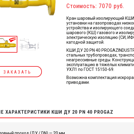
Стоимость: 7070 руб.
Кран шаровый изолирующий КШИ 
установки на газопроводах низко
устройства и изолирующего соед
шарового (КШ) газового и изоли
электрическую изоляцию (СИ, ИФ
катодной защитой.
КШИ ДУ 20 PN 40 PROGAZINDUSTR
стальных трубопроводах, трансп
неагрессивные среды. Конструкц
эксплуатацию в тяжёлых климатич
УХЛ1 по ГОСТ 15150-69.
ЗАКАЗАТЬ
Возможна комплектация искрора
приводами.
Е ХАРАКТЕРИСТИКИ КШИ ДУ 20 PN 40 PROGAZ
ловный проход (ДУ / DN) — 20 мм