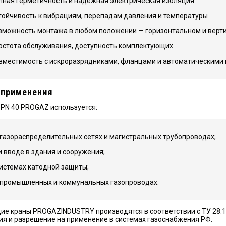
лная герметичность и надёжная электрическая изоляция
тойчивость к вибрациям, перепадам давления и температуры
зможность монтажа в любом положении — горизонтальном и верт
остота обслуживания, доступность комплектующих
вместимость с искроразрядниками, фланцами и автоматическими
 применения
PN 40 PROGAZ используется:
 газораспределительных сетях и магистральных трубопроводах;
и вводе в здания и сооружения;
системах катодной защиты;
 промышленных и коммунальных газопроводах.
е краны PROGAZINDUSTRY производятся в соответствии с ТУ 28.1
ия и разрешение на применение в системах газоснабжения РФ.