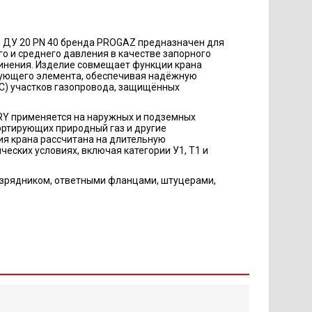
ДУ 20 PN 40 бренда PROGAZ предназначен для
го и среднего давления в качестве запорного
инения. Изделие совмещает функции крана
рующего элемента, обеспечивая надёжную
С) участков газопровода, защищённых
Y применяется на наружных и подземных
ортирующих природный газ и другие
ия крана рассчитана на длительную
еских условиях, включая категории У1, Т1 и
зрядником, ответными фланцами, штуцерами,