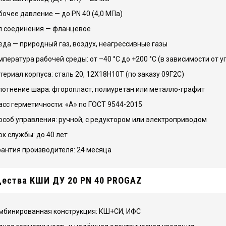
бочее давление — до PN 40 (4,0 МПа)
п соединения — фланцевое
еда — природный газ, воздух, неагрессивные газы
мпература рабочей среды: от –40 °C до +200 °C (в зависимости от 
териал корпуса: сталь 20, 12Х18Н10Т (по заказу 09Г2С)
лотнение шара: фторопласт, полиуретан или металло-графит
асс герметичности: «А» по ГОСТ 9544-2015
особ управления: ручной, с редуктором или электроприводом
ок службы: до 40 лет
рантия производителя: 24 месяца
ества КШИ ДУ 20 PN 40 PROGAZ
мбинированная конструкция: КШ+СИ, ИФС