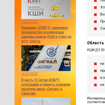
По
Ус
Во
Пр
14.11.2025
Компания «ИЛАРТ» увеличила
Со
производство изолирующих
шаровых кранов КШИ в ответ на
рост спроса
Область
КШИ ДУ 20 
на
пр
16.07.2025
в 
В честь 15-летия ИЛАРТ:
сотрудники и клиенты компании
на
посетили завод «Сигнал» в
Саратове
Изолирующи
соответств