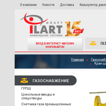
О компании
Новости
Доставка
Калькулятор давл
ГА
ВХОД В ИНТЕРНЕТ-МАГАЗИН
SHOP24ILART.RU
Главная
Газосна
Кран ш
ГАЗОСНАБЖЕНИЕ
ГРПШ
Цокольные вводы и
спецотводы
Счетчики газа промышленные