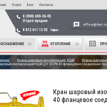
ения
Услуги
Блог
Контакты
8 (800) 600-36-05
Отдел продаж
office@ilart.r
8 812 611 12 02
Офис
ЗОСНАБЖЕНИЕ
ОТОПЛЕНИЕ
ПР
бжение
Краны шаровые изолирующие, КШИ
Краны шаровые
аровый изолирующий КШИ ДУ 20 PN 40 фланцевое соединение б
Кран шаровый из
40 фланцевое сое