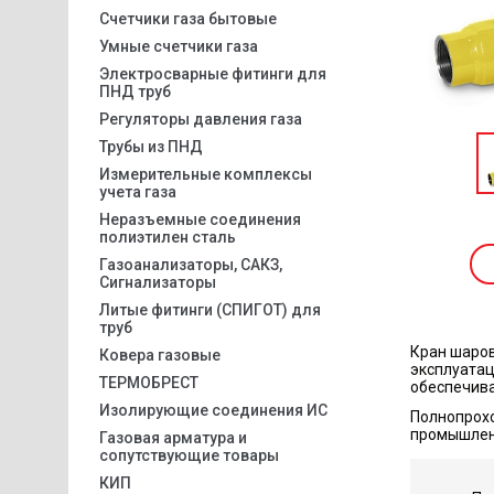
Счетчики газа бытовые
Умные счетчики газа
Электросварные фитинги для
ПНД труб
Регуляторы давления газа
Трубы из ПНД
Измерительные комплексы
учета газа
Неразъемные соединения
полиэтилен сталь
Газоанализаторы, САКЗ,
Сигнализаторы
Литые фитинги (СПИГОТ) для
труб
Кран шаров
Ковера газовые
эксплуатац
ТЕРМОБРЕСТ
обеспечива
Изолирующие соединения ИС
Полнопрохо
промышленн
Газовая арматура и
сопутствующие товары
КИП