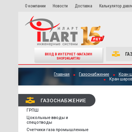
О компании
Новости
Доставка
Калькулятор давл
ГА
ВХОД В ИНТЕРНЕТ-МАГАЗИН
SHOP24ILART.RU
Главная
Газоснабжение
Кран 
Кран шаров
ГАЗОСНАБЖЕНИЕ
ГРПШ
Цокольные вводы и
спецотводы
Счетчики газа промышленные