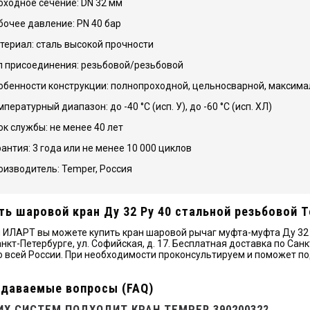
оходное сечение: DN 32 мм
бочее давление: PN 40 бар
териал: сталь высокой прочности
п присоединения: резьбовой/резьбовой
обенности конструкции: полнопроходной, цельносварной, максимал
пературный диапазон: до -40 °С (исп. У), до -60 °С (исп. ХЛ)
ок службы: не менее 40 лет
рантия: 3 года или не менее 10 000 циклов
оизводитель: Temper, Россия
ть шаровой кран Ду 32 Ру 40 стальной резьбовой 
 ИЛАРТ вы можете купить кран шаровой рычаг муфта-муфта Ду 32 Р
анкт-Петербурге, ул. Софийская, д. 17. Бесплатная доставка по Са
о всей России. При необходимости проконсультируем и поможет п
адаваемые вопросы (FAQ)
ИХ СИСТЕМ ПОДХОДИТ КРАН TEMPER 39020032?