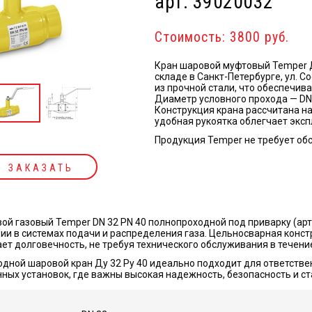
арт. 39020032
Стоимость: 3800 руб.
Кран шаровой муфтовый Temper Д
складе в Санкт-Петербурге, ул. С
из прочной стали, что обеспечив
Диаметр условного прохода — DN 
Конструкция крана рассчитана на
удобная рукоятка облегчает экс
Продукция Temper не требует об
ЗАКАЗАТЬ
ой газовый Temper DN 32 PN 40 полнопроходной под приварку (ар
ии в системах подачи и распределения газа. Цельносварная конс
ет долговечность, не требуя технического обслуживания в течение
дной шаровой кран Ду 32 Ру 40 идеально подходит для ответствен
ых установок, где важны высокая надежность, безопасность и ст