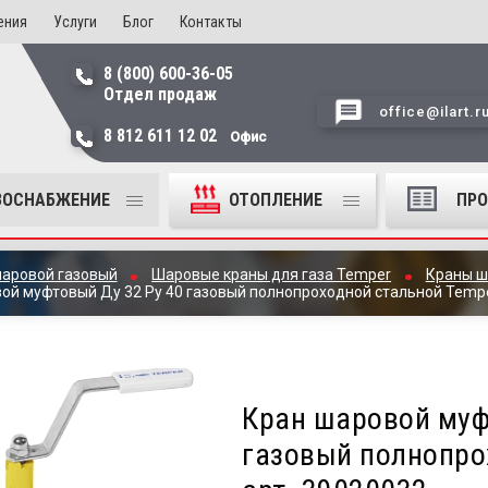
ения
Услуги
Блог
Контакты
8 (800) 600-36-05
Отдел продаж
office@ilart.r
8 812 611 12 02
Офис
ЗОСНАБЖЕНИЕ
ОТОПЛЕНИЕ
ПР
шаровой газовый
Шаровые краны для газа Temper
Краны ш
ой муфтовый Ду 32 Ру 40 газовый полнопроходной стальной Tempe
Кран шаровой муф
газовый полнопро