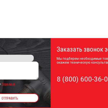
Заказать звонок э
Мы подберем необходимые тов
окажем техническую консульта
8 (800) 600-36-
и
Передачи