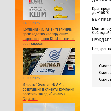
Кран предн
до +150 °С.
КАК ПРА
14.11.2025
Монтаж осу
Компания «ИЛАРТ» увеличила
Соблюдайте
производство изолирующих
шаровых кранов КШИ в ответ на
НУЖДАЕТ
рост спроса
Нет, кран 
Смотре
Смотре
16.07.2025
Смотре
В честь 15-летия ИЛАРТ:
сотрудники и клиенты компании
посетили завод «Сигнал» в
Саратове