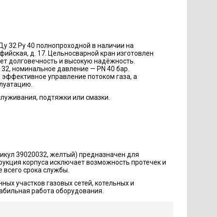
у 32 Ру 40 полнопроходной в наличии на
офийская, д. 17. Цельносварной кран изготовлен
ает долговечность и высокую надёжность.
32, номинальное давление — PN 40 бар.
 эффективное управление потоком газа, а
плуатацию.
служивания, подтяжки или смазки.
тикул 39020032, желтый) предназначен для
трукция корпуса исключает возможность протечек и
 всего срока службы.
ных участков газовых сетей, котельных и
абильная работа оборудования.