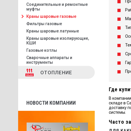
Пр
Соединительные и ремонтные
муфты
Ра
Краны шаровые газовые
Ма
Фильтры газовые
Ти
Краны шаровые латунные
Ос
Краны шаровые изолирующие,
КШИ
Тем
Газовые котлы
Ср
Сварочные аппараты и
инструменты
Га
Пр
ОТОПЛЕНИЕ
Где купи
В компании
НОВОСТИ КОМПАНИИ
складе в С
доставку п
системы.
Часто з
ДЛЯ КАК