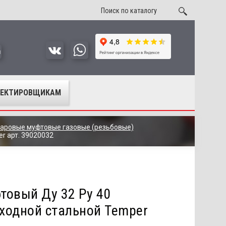
u
ОЕКТИРОВЩИКАМ
аровые муфтовые газовые (резьбовые)
r арт. 39020032
товый Ду 32 Ру 40
ходной стальной Temper