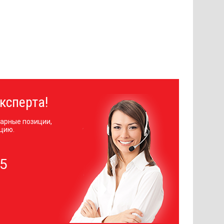
ксперта!
арные позиции,
цию.
05