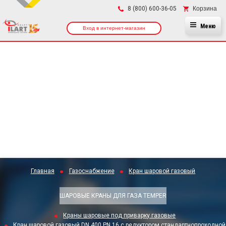
×
Корзина
8 (800) 600-36-05
Меню
Вход в интернет-магазин
Главная
Газоснабжение
Кран шаровой газовый
ШАРОВЫЕ КРАНЫ ДЛЯ ГАЗА TEMPER
Краны шаровые под приварку газовые
Кран шаровой газовый DN 400 PN 16 с редуктором стандартнопроходной