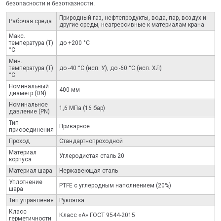
безопасности и безотказности.
Природный газ, нефтепродукты, вода, пар, воздух и
Рабочая среда
другие среды, неагрессивные к материалам крана
Макс.
температура (Т)
до +200 °С
°С
Мин.
температура (Т)
до -40 °С (исп. У), до -60 °С (исп. ХЛ)
°С
Номинальный
400 мм
диаметр (DN)
Номинальное
1,6 МПа (16 бар)
давление (PN)
Тип
Приварное
присоединения
Проход
Стандартнопроходной
Материал
Углеродистая сталь 20
корпуса
Материал шара
Нержавеющая сталь
Уплотнение
PTFE с углеродным наполнением (20%)
шара
Тип управления
Рукоятка
Класс
Класс «А» ГОСТ 9544-2015
герметичности