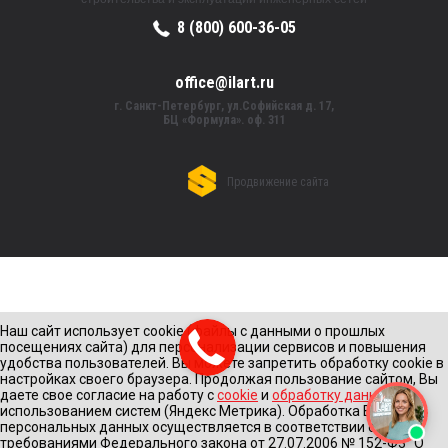
8 (800) 600-36-05
office@ilart.ru
г. Санкт-Петербург, ул.Софийская д. 17,
БЦ «Формула». оф. 311
Продвижение сайта
Наш сайт использует cookie (файлы с данными о прошлых
посещениях сайта) для персонализации сервисов и повышения
удобства пользователей. Вы можете запретить обработку cookie в
настройках своего браузера. Продолжая пользование сайтом, Вы
даете свое согласие на работу с
cookie
и
обработку данных
с
использованием систем (Яндекс Метрика). Обработка Ваших
персональных данных осуществляется в соответствии с
требованиями Федерального закона от 27.07.2006 № 152-Ф3 "О