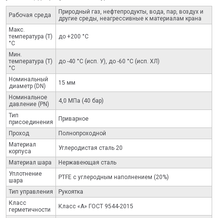
Природный газ, нефтепродукты, вода, пар, воздух и
Рабочая среда
другие среды, неагрессивные к материалам крана
Макс.
температура (Т)
до +200 °С
°С
Мин.
температура (Т)
до -40 °С (исп. У), до -60 °С (исп. ХЛ)
°С
Номинальный
15 мм
диаметр (DN)
Номинальное
4,0 МПа (40 бар)
давление (PN)
Тип
Приварное
присоединения
Проход
Полнопроходной
Материал
Углеродистая сталь 20
корпуса
Материал шара
Нержавеющая сталь
Уплотнение
PTFE с углеродным наполнением (20%)
шара
Тип управления
Рукоятка
Класс
Класс «А» ГОСТ 9544-2015
герметичности