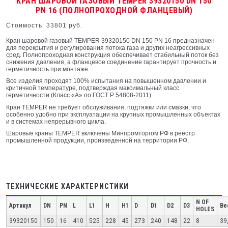
КРАН ШАРОВОЙ ГАЗОВЫЙ TEMPER 39320150 DN 150
PN 16 (ПОЛНОПРОХОДНОЙ ФЛАНЦЕВЫЙ)
Стоимость: 33801 руб.
Кран шаровой газовый TEMPER 39320150 DN 150 PN 16 предназначен
для перекрытия и регулирования потока газа и других неагрессивных
сред. Полнопроходная конструкция обеспечивает стабильный поток без
снижения давления, а фланцевое соединение гарантирует прочность и
герметичность при монтаже.
Все изделия проходят 100% испытания на повышенном давлении и
критичной температуре, подтверждая максимальный класс
герметичности (Класс «А» по ГОСТ Р 54808-2011).
Кран TEMPER не требует обслуживания, подтяжки или смазки, что
особенно удобно при эксплуатации на крупных промышленных объектах
и в системах непрерывного цикла.
Шаровые краны TEMPER включены Минпромторгом РФ в реестр
промышленной продукции, произведенной на территории РФ.
ТЕХНИЧЕСКИЕ ХАРАКТЕРИСТИКИ
N OF
Артикул
DN
PN
L
L1
H
H1
D
D1
D2
D3
Ве
HOLES
39320150
150
16
410
525
228
45
273
240
148
22
8
39