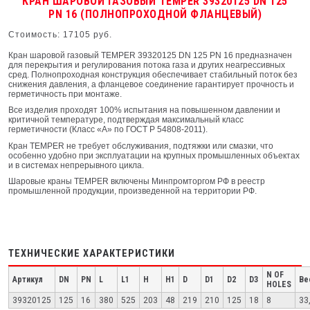
КРАН ШАРОВОЙ ГАЗОВЫЙ TEMPER 39320125 DN 125
PN 16 (ПОЛНОПРОХОДНОЙ ФЛАНЦЕВЫЙ)
Стоимость: 17105 руб.
Кран шаровой газовый TEMPER 39320125 DN 125 PN 16 предназначен
для перекрытия и регулирования потока газа и других неагрессивных
сред. Полнопроходная конструкция обеспечивает стабильный поток без
снижения давления, а фланцевое соединение гарантирует прочность и
герметичность при монтаже.
Все изделия проходят 100% испытания на повышенном давлении и
критичной температуре, подтверждая максимальный класс
герметичности (Класс «А» по ГОСТ Р 54808-2011).
Кран TEMPER не требует обслуживания, подтяжки или смазки, что
особенно удобно при эксплуатации на крупных промышленных объектах
и в системах непрерывного цикла.
Шаровые краны TEMPER включены Минпромторгом РФ в реестр
промышленной продукции, произведенной на территории РФ.
ТЕХНИЧЕСКИЕ ХАРАКТЕРИСТИКИ
N OF
Артикул
DN
PN
L
L1
H
H1
D
D1
D2
D3
Ве
HOLES
39320125
125
16
380
525
203
48
219
210
125
18
8
33