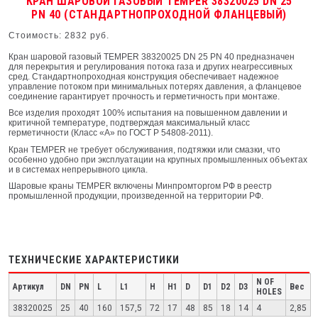
КРАН ШАРОВОЙ ГАЗОВЫЙ TEMPER 38320025 DN 25
PN 40 (СТАНДАРТНОПРОХОДНОЙ ФЛАНЦЕВЫЙ)
Стоимость: 2832 руб.
Кран шаровой газовый TEMPER 38320025 DN 25 PN 40 предназначен
для перекрытия и регулирования потока газа и других неагрессивных
сред. Стандартнопроходная конструкция обеспечивает надежное
управление потоком при минимальных потерях давления, а фланцевое
соединение гарантирует прочность и герметичность при монтаже.
Все изделия проходят 100% испытания на повышенном давлении и
критичной температуре, подтверждая максимальный класс
герметичности (Класс «А» по ГОСТ Р 54808-2011).
Кран TEMPER не требует обслуживания, подтяжки или смазки, что
особенно удобно при эксплуатации на крупных промышленных объектах
и в системах непрерывного цикла.
Шаровые краны TEMPER включены Минпромторгом РФ в реестр
промышленной продукции, произведенной на территории РФ.
ТЕХНИЧЕСКИЕ ХАРАКТЕРИСТИКИ
N OF
Артикул
DN
PN
L
L1
H
H1
D
D1
D2
D3
Вес
HOLES
38320025
25
40
160
157,5
72
17
48
85
18
14
4
2,85