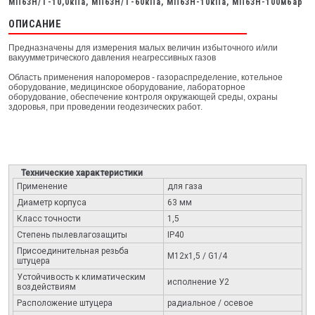
МП63Н/Т-10,0кПа, МП63Н/Т-60кПа, МП63Н-10кПа, МП63Н-100мбар
ОПИСАНИЕ
Предназначены для измерения малых величин избыточного и/или
вакуумметрического давления неагрессивных газов
Область применения напоромеров - газораспределение, котельное
оборудование, медицинское оборудование, лабораторное
оборудование, обеспечение контроля окружающей среды, охраны
здоровья, при проведении геодезических работ.
Технические характеристики
Применение
для газа
Диаметр корпуса
63 мм
Класс точности
1,5
Степень пылевлагозащиты
IP40
Присоединительная резьба
М12х1,5 / G1/4
штуцера
Устойчивость к климатическим
исполнение У2
воздействиям
Расположение штуцера
радиальное / осевое