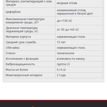
Материал, контактирующий с изм.
медный сплав
средой
алюминиевый сплав,
Циферблат
окрашенный в белый цвет
Максимальная температура
до +100 оС
измеряемой среды, оС*
Диапазон температуры
от -50 до +60 оС
окружающей среды, оС
Материал корпуса
нержавеющая сталь
Средний срок службы
10 лет
Обечайка
нержавеющая сталь
Стекло
техническое
Исполнение с фланцем
возможно по заказу
Виброзащищенность
группа L3
Масса не более
0,16 кг
Межповерочный интервал
2 года