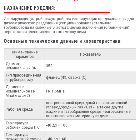
НАЗНАЧЕНИЕ ИЗДЕЛИЯ:
Изолирующие устройства/устройства изолирующие предназначены для
диэлектрического разделения (секционирования) стального
трубопровода на смежные участки с целью исключения (ограничения)
перетекания электрического тока между ними.
Основные технические данные и характеристики:
Наименование
Показатель
параметра
Диаметр
350
номинальный DN
Тип присоединения
фланец (Ф), сварка (С)
к трубопроводу
Давление
номинальное PN,
PN 1,6МПа
Мпа(кгс/см2)
неагрессивный природный газ и сжиженный
углеводородный газ «СУГ», а также другие
Рабочая среда
жидкие и газообразные среды неагрессивные
по отношению к материалу изделия
Температура
-40 до + 100
рабочей среды t, С
Температура
окружающей среды
- 40 до + 60