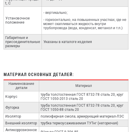
t, С
- вертикально;
Установочное
- горизонтально, на повышенных участках, где не
положение
может скапливаться жидкость внутри
трубопровода (вода, конденсат, метанол и т.п.)
Габаритные и
присоединительные
Указаны в каталоге изделия
размеры
МАТЕРИАЛ ОСНОВНЫХ ДЕТАЛЕЙ:
Наименование
Материал
детали
труба толстостенная ГОСТ 8732-78 сталь 20, круг
Корпус
ГОСТ 1050-2013 сталь 20
труба толстостенная ГОСТ 8732-78 сталь 20, круг
Футорка
ГОСТ 1050-88 сталь 20
Изолятор
полиэфирная смола; армирующий материал-ЛЭС
Внешний изолятор
трубка термоусаживаемая ТУТнг (негорючая)
Антикоррозионное
9Цхр по ГОСТ 9.306-85