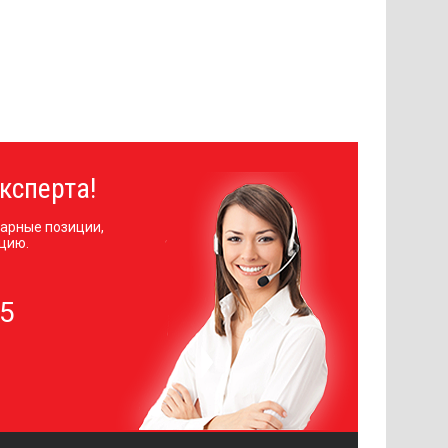
ксперта!
арные позиции,
цию.
05