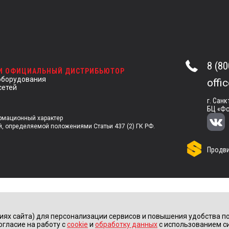
8 (80
 И ОФИЦИАЛЬНЫЙ ДИСТРИБЬЮТОР
оборудования
offi
сетей
г. Санк
БЦ «Фо
ормационный характер
й, определяемой положениями Статьи 437 (2) ГК РФ.
Продви
иях сайта) для персонализации сервисов и повышения удобства по
огласие на работу с
cookie
и
обработку данных
с использованием с