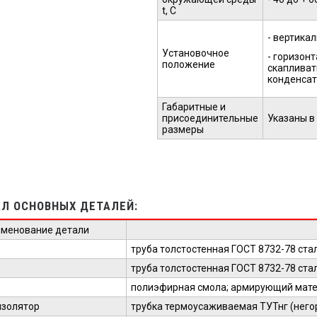
t, С
- вертикал
Установочное
- горизон
положение
скапливат
конденсат,
Габаритные и
присоединительные
Указаны в
размеры
Л ОСНОВНЫХ ДЕТАЛЕЙ:
именование детали
труба толстостенная ГОСТ 8732-78 стал
труба толстостенная ГОСТ 8732-78 стал
полиэфирная смола; армирующий мат
изолятор
трубка термоусаживаемая ТУТнг (него