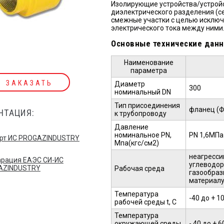
Изолирующие устройства/устрой
диэлектрического разделения (с
смежные участки с целью исключ
электрического тока между ними
Основные технические данн
Наименование
параметра
ЗАКАЗАТЬ
Диаметр
300
номинальный DN
Тип присоединения
фланец (Ф)
НТАЦИЯ:
к трубопроводу
Давление
номинальное PN,
PN 1,6МПа
рт ИС PROGAZINDUSTRY
Мпа(кгс/см2)
неагресси
рация ЕАЭС СИ-ИС
углеводор
AZINDUSTRY
Рабочая среда
газообраз
материалу
Температура
-40 до + 1
рабочей среды t, С
Температура
окружающей среды
- 40 до + 6