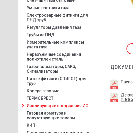
Счетчики газа бытовые
Умные счетчики газа
Электросварные фитинги для
ПНД труб
Регуляторы давления газа
Трубы из ПНД
Измерительные комплексы
учета газа
Неразъемные соединения
полиэтилен сталь
ДОКУМЕ
Газоанализаторы, САКЗ,
Сигнализаторы
Литые фитинги (СПИГОТ) для
Паспо
труб
Ковера газовые
Декла
ТЕРМОБРЕСТ
PROG
Изолирующие соединения ИС
Газовая арматура и
сопутствующие товары
КИП
Соединительные и ремонтные