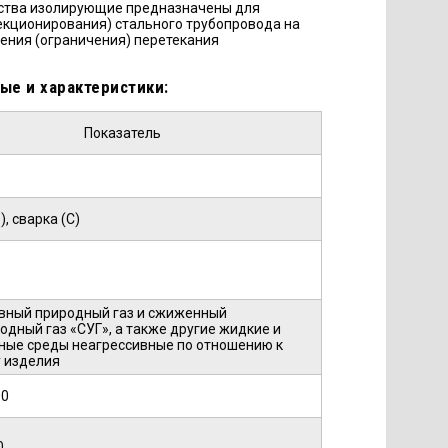
ства изолирующие предназначены для
екционирования) стального трубопровода на
ения (ограничения) перетекания
.
ые и характеристики:
Показатель
, сварка (С)
вный природный газ и сжиженный
одный газ «СУГ», а также другие жидкие и
ные среды неагрессивные по отношению к
 изделия
00
0