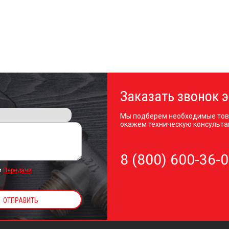
Заказать звонок э
Мы подберем необходимые тов
окажем техническую консульта
8 (800) 600-36-
и
Передачи