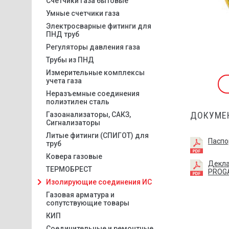
Счетчики газа бытовые
Умные счетчики газа
Электросварные фитинги для
ПНД труб
Регуляторы давления газа
Трубы из ПНД
Измерительные комплексы
учета газа
Неразъемные соединения
полиэтилен сталь
ДОКУМЕ
Газоанализаторы, САКЗ,
Сигнализаторы
Литые фитинги (СПИГОТ) для
Паспо
труб
Ковера газовые
Декла
ТЕРМОБРЕСТ
PROG
Изолирующие соединения ИС
Газовая арматура и
сопутствующие товары
КИП
Соединительные и ремонтные