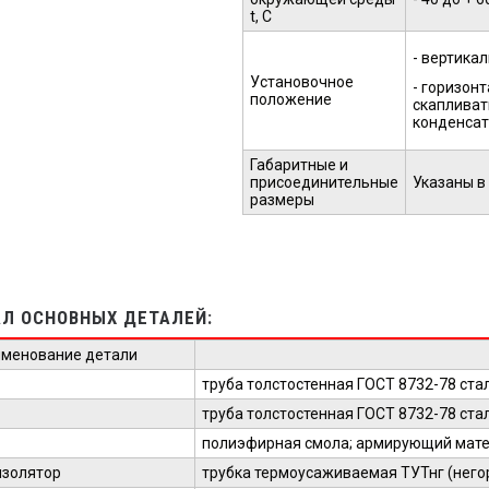
t, С
- вертикал
Установочное
- горизон
положение
скапливат
конденсат,
Габаритные и
присоединительные
Указаны в
размеры
Л ОСНОВНЫХ ДЕТАЛЕЙ:
именование детали
труба толстостенная ГОСТ 8732-78 стал
труба толстостенная ГОСТ 8732-78 стал
полиэфирная смола; армирующий мат
изолятор
трубка термоусаживаемая ТУТнг (него