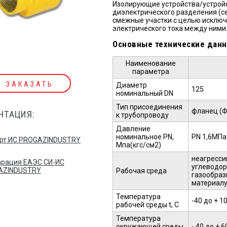
Изолирующие устройства/устрой
диэлектрического разделения (с
смежные участки с целью исключ
электрического тока между ними
Основные технические данн
Наименование
параметра
ЗАКАЗАТЬ
Диаметр
125
номинальный DN
Тип присоединения
фланец (Ф)
НТАЦИЯ:
к трубопроводу
Давление
номинальное PN,
PN 1,6МПа
рт ИС PROGAZINDUSTRY
Мпа(кгс/см2)
неагресси
рация ЕАЭС СИ-ИС
углеводор
AZINDUSTRY
Рабочая среда
газообраз
материалу
Температура
-40 до + 1
рабочей среды t, С
Температура
окружающей среды
- 40 до + 6