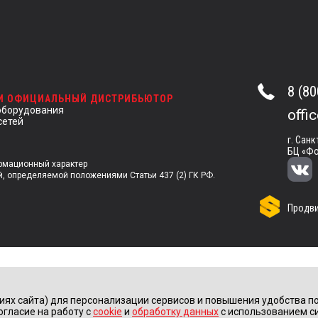
8 (80
 И ОФИЦИАЛЬНЫЙ ДИСТРИБЬЮТОР
оборудования
offi
сетей
г. Санк
БЦ «Фо
ормационный характер
й, определяемой положениями Статьи 437 (2) ГК РФ.
Продви
иях сайта) для персонализации сервисов и повышения удобства по
огласие на работу с
cookie
и
обработку данных
с использованием с