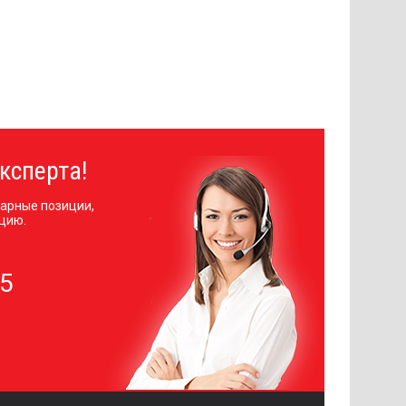
ксперта!
арные позиции,
цию.
05