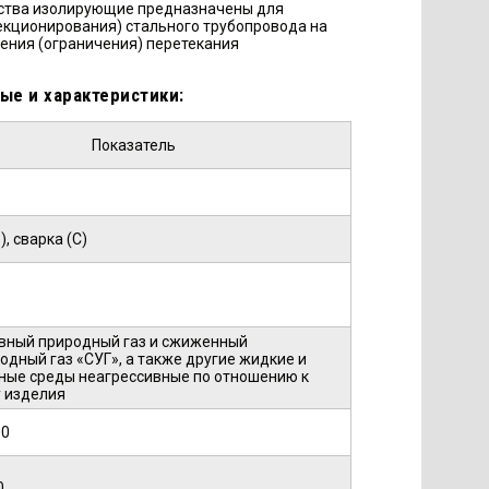
ства изолирующие предназначены для
екционирования) стального трубопровода на
ения (ограничения) перетекания
.
ые и характеристики:
Показатель
, сварка (С)
вный природный газ и сжиженный
одный газ «СУГ», а также другие жидкие и
ные среды неагрессивные по отношению к
 изделия
00
0