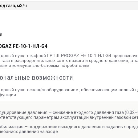
од газа, м3/ч
е
GAZ FE-10-1-НЛ-G4
торный пункт шкафной ГРПШ-PROGAZ FE-10-1-НЛ-G4 предназначе
 газа в распределительных сетях низкого и среднего давления, а 
овым и коммунально-бытовым потребителям.
ональные возможности
торный пункт оснащён оборудованием, обеспечивающим полный цикл
функции:
дуцирование давления — снижение входного давления газа (0,02–0,
ответствующего параметрам эксплуатации внутренней газовой сет
абилизация — поддержание выходного давления в заданных предел
лебаниях давления на входе.