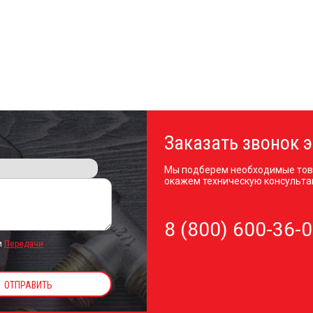
Заказать звонок э
Мы подберем необходимые тов
окажем техническую консульта
8 (800) 600-36-
и
Передачи