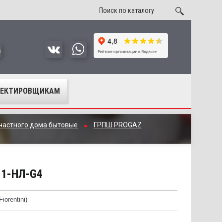
u
ОЕКТИРОВЩИКАМ
частного дома бытовые
ГРПШ PROGAZ
-1-НЛ-G4
iorentini)