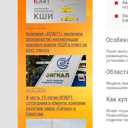
Ав
чт
За
(н
14.11.2025
Компания «ИЛАРТ» увеличила
Особен
производство изолирующих
шаровых кранов КШИ в ответ на
рост спроса
Пункт выпо
размещены 
установки 
Област
Модель пре
промышленн
16.07.2025
В честь 15-летия ИЛАРТ:
Как ку
сотрудники и клиенты компании
посетили завод «Сигнал» в
Иларт осущ
Саратове
Новосибирс
отделом пр