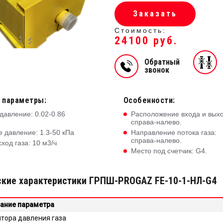
Заказать
Стоимость:
24100 руб.
Обратный
звонок
 параметры:
Особенности:
давление: 0.02-0.86
Расположение входа и выхо
справа-налево.
 давление: 1.3-50 кПа
Направление потока газа:
справа-налево.
ход газа: 10 м3/ч
Место под счетчик: G4.
ские характеристики ГРПШ-PROGAZ FE-10-1-НЛ-G4
ание параметра
ятора давления газа