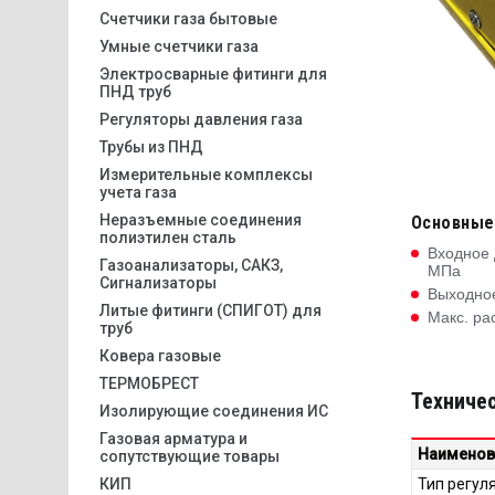
Счетчики газа бытовые
Умные счетчики газа
Электросварные фитинги для
ПНД труб
Регуляторы давления газа
Трубы из ПНД
Измерительные комплексы
учета газа
Неразъемные соединения
Основные
полиэтилен сталь
Входное 
Газоанализаторы, САКЗ,
МПа
Сигнализаторы
Выходное
Литые фитинги (СПИГОТ) для
Макс. рас
труб
Ковера газовые
ТЕРМОБРЕСТ
Техниче
Изолирующие соединения ИС
Газовая арматура и
Наименов
сопутствующие товары
КИП
Тип регул