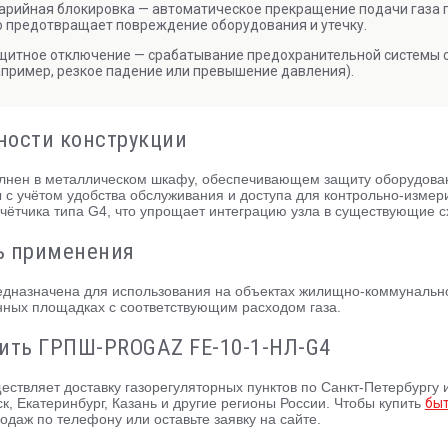
арийная блокировка — автоматическое прекращение подачи газа п
о предотвращает повреждение оборудования и утечку.
щитное отключение — срабатывание предохранительной системы с 
апример, резкое падение или превышение давления).
ности конструкции
лнен в металлическом шкафу, обеспечивающем защиту оборудован
с учётом удобства обслуживания и доступа для контрольно-измер
счётчика типа G4, что упрощает интеграцию узла в существующие 
ь применения
дназначена для использования на объектах жилищно-коммунального
ых площадках с соответствующим расходом газа.
пить ГРПШ-PROGAZ FE-10-1-НЛ-G4
ествляет доставку газорегуляторных пунктов по Санкт-Петербургу и
к, Екатеринбург, Казань и другие регионы России. Чтобы купить
бы
одаж по телефону или оставьте заявку на сайте.