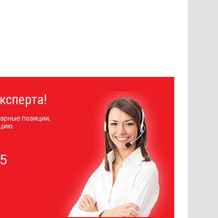
ксперта!
арные позиции,
цию.
05