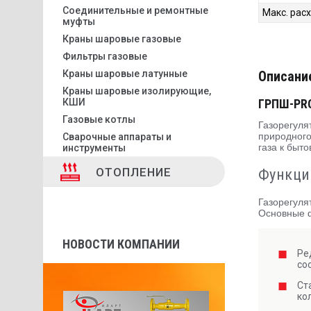
Соединительные и ремонтные
Макс. расх
муфты
Краны шаровые газовые
Фильтры газовые
Краны шаровые латунные
Описани
Краны шаровые изолирующие,
КШИ
ГРПШ-PRO
Газовые котлы
Газорегуля
природного
Сварочные аппараты и
газа к быт
инструменты
ОТОПЛЕНИЕ
Функци
Газорегуля
Основные 
НОВОСТИ КОМПАНИИ
Ре
со
Ст
ко