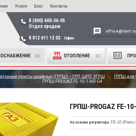
ения
Услуги
Блог
Контакты
8 (800) 600-36-05
Отдел продаж
office@ilart.r
8 812 611 12 02
Офис
ЗОСНАБЖЕНИЕ
ОТОПЛЕНИЕ
ПР
ляторные пункты шкафные (ГРПШ) – ГРП, ШРП, УГРШ
ГРПШ для 
ГРПШ-PROGAZ FE-10-1-НЛ-G4
ГРПШ-PROGAZ FE-10
На основе регулятора:
FE-10 (Pietro F