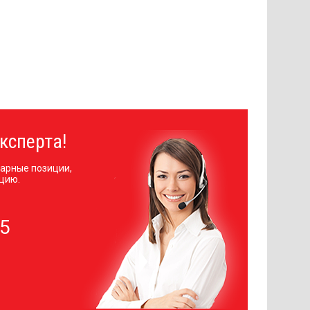
ксперта!
арные позиции,
цию.
05