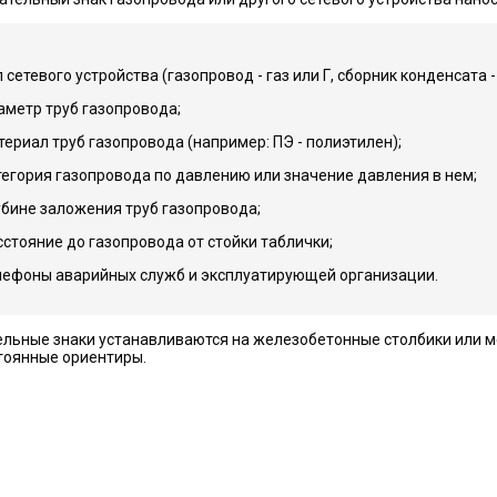
 сетевого устройства (газопровод - газ или Г, сборник конденсата - С
аметр труб газопровода;
териал труб газопровода (например: ПЭ - полиэтилен);
тегория газопровода по давлению или значение давления в нем;
убине заложения труб газопровода;
сстояние до газопровода от стойки таблички;
лефоны аварийных служб и эксплуатирующей организации.
льные знаки устанавливаются на железобетонные столбики или ме
тоянные ориентиры.