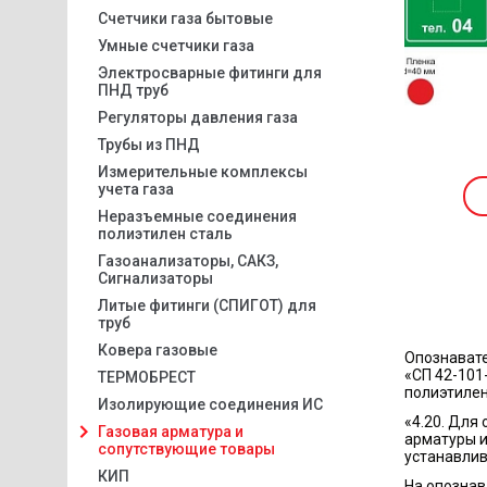
Счетчики газа бытовые
Умные счетчики газа
Электросварные фитинги для
ПНД труб
Регуляторы давления газа
Трубы из ПНД
Измерительные комплексы
учета газа
Неразъемные соединения
полиэтилен сталь
Газоанализаторы, САКЗ,
Сигнализаторы
Литые фитинги (СПИГОТ) для
труб
Ковера газовые
Опознавате
«СП 42-101
ТЕРМОБРЕСТ
полиэтилен
Изолирующие соединения ИС
«4.20. Для
Газовая арматура и
арматуры и
сопутствующие товары
устанавлив
КИП
На опознав