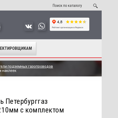
u
ОЕКТИРОВЩИКАМ
тели подземных газопроводов
м наклеек
ь Петербурггаз
210мм с комплектом