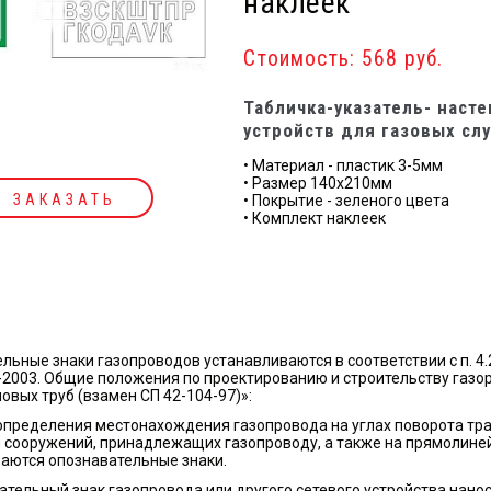
наклеек
Стоимость: 568 руб.
Табличка-указатель- наст
устройств для газовых сл
• Материал - пластик 3-5мм
• Размер 140х210мм
ЗАКАЗАТЬ
• Покрытие - зеленого цвета
• Комплект наклеек
льные знаки газопроводов устанавливаются в соответствии с п. 4.
-2003. Общие положения по проектированию и строительству газо
овых труб (взамен СП 42-104-97)»:
 определения местонахождения газопровода на углах поворота тра
 сооружений, принадлежащих газопроводу, а также на прямолиней
аются опознавательные знаки.
ательный знак газопровода или другого сетевого устройства нан