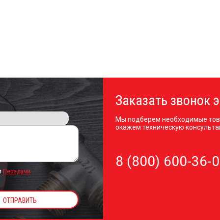
Заказать звонок э
Мы подберем необходимые тов
окажем техническую консульта
8 (800) 600-36-
и
Передачи