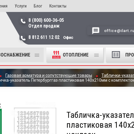
ения
Услуги
Блог
Контакты
8 (800) 600-36-05
Отдел продаж
office@ilart.r
8 812 611 12 02
Офис
ЗОСНАБЖЕНИЕ
ОТОПЛЕНИЕ
ПР
Газовая арматура и сопутствующие товары
Таблички-указа
ичка-указатель Петербурггаз пластиковая 140х210мм с комплекто
Табличка-указател
пластиковая 140х